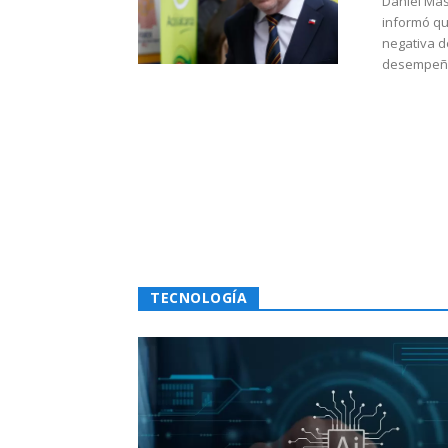
Daniel Mas
informó qu
negativa d
desempeño 
TECNOLOGÍA