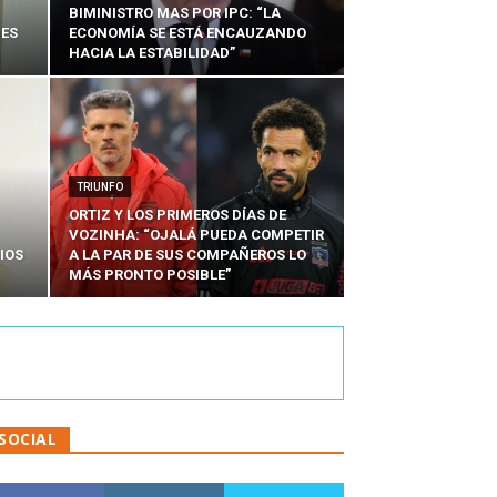
BIMINISTRO MAS POR IPC: “LA
NES
ECONOMÍA SE ESTÁ ENCAUZANDO
HACIA LA ESTABILIDAD”
TRIUNFO
ORTIZ Y LOS PRIMEROS DÍAS DE
VOZINHA: “OJALÁ PUEDA COMPETIR
IOS
A LA PAR DE SUS COMPAÑEROS LO
MÁS PRONTO POSIBLE”
SOCIAL