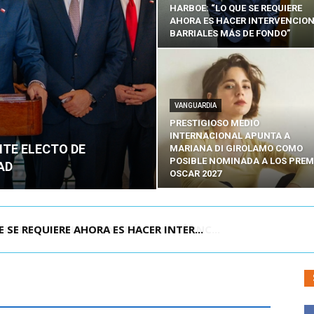
HARBOE: “LO QUE SE REQUIERE
AHORA ES HACER INTERVENCIO
BARRIALES MÁS DE FONDO”
VANGUARDIA
PRESTIGIOSO MEDIO
INTERNACIONAL APUNTA A
NTE ELECTO DE
MARIANA DI GIROLAMO COMO
POSIBLE NOMINADA A LOS PREM
AD
OSCAR 2027
POR IPC: “LA ECONOMÍA SE ESTÁ ENC...