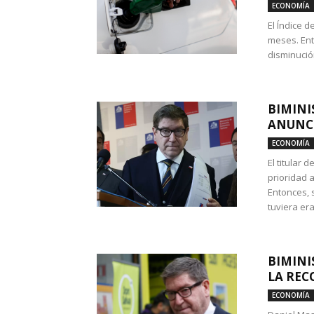
ECONOMÍA
El Índice 
meses. Ent
disminución
BIMINI
ANUNCI
ECONOMÍA
El titular 
prioridad 
Entonces, 
tuviera era
BIMINI
LA REC
ECONOMÍA