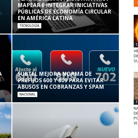
MAPEAR E INTEGRAR INICIATIVAS
PÚBLICAS DE ECONOMÍA CIRCULAR
EN AMÉRICA LATINA
TECNOLOGÍA
T
VI
D
SU
A
SUBTEL MEJORA NORMA DE
PREFIJOS 600 Y 809 PARA EVITAR
ABUSOS EN COBRANZAS Y SPAM
NACIONAL
T
N
D
PO
VI.