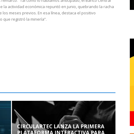
 remarcó: “Tal como lo habíamos anticipado, el Banco Central
e la actividad económica repuntó en junio, quebrando la racha
e los meses previos. En esa línea, destaca el positivo
que registró la minería”.
CIRCULARTEC LANZA LA PRIMERA
PLATAFORMA INTERACTIVA PARA