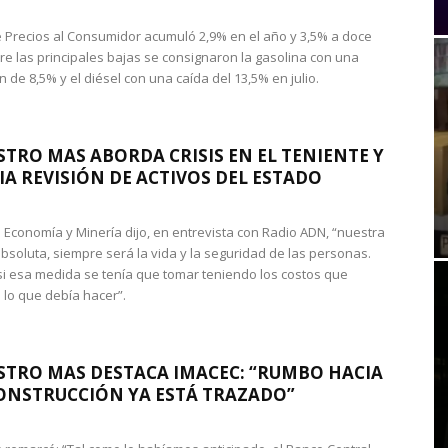
de Precios al Consumidor acumuló 2,9% en el año y 3,5% a doce
re las principales bajas se consignaron la gasolina con una
 de 8,5% y el diésel con una caída del 13,5% en julio.
STRO MAS ABORDA CRISIS EN EL TENIENTE Y
A REVISIÓN DE ACTIVOS DEL ESTADO
de Economía y Minería dijo, en entrevista con Radio ADN, “nuestra
absoluta, siempre será la vida y la seguridad de las personas.
si esa medida se tenía que tomar teniendo los costos que
 lo que debía hacer”.
STRO MAS DESTACA IMACEC: “RUMBO HACIA
ONSTRUCCIÓN YA ESTÁ TRAZADO”