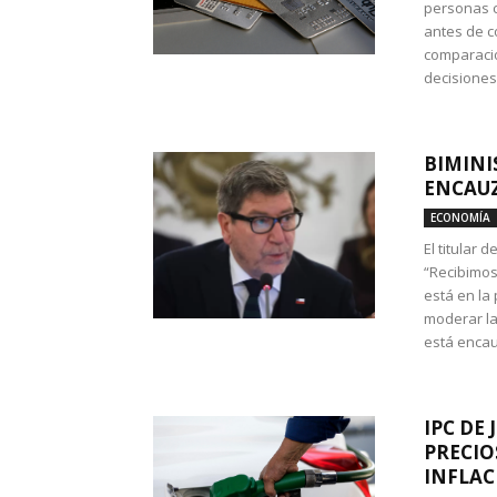
personas c
antes de co
comparació
decisione
BIMINI
ENCAUZ
ECONOMÍA
El titular 
“Recibimos
está en la
moderar la
está encau
IPC DE 
PRECIO
INFLAC