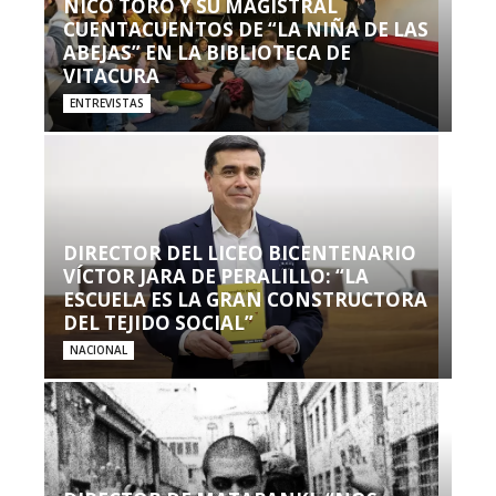
NICO TORO Y SU MAGISTRAL
CUENTACUENTOS DE “LA NIÑA DE LAS
ABEJAS” EN LA BIBLIOTECA DE
VITACURA
ENTREVISTAS
DIRECTOR DEL LICEO BICENTENARIO
VÍCTOR JARA DE PERALILLO: “LA
ESCUELA ES LA GRAN CONSTRUCTORA
DEL TEJIDO SOCIAL”
NACIONAL