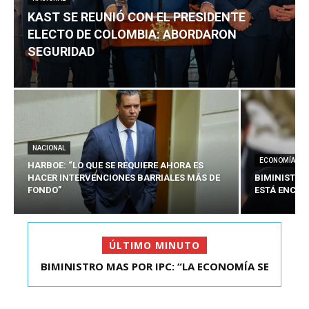
KAST SE REUNIÓ CON EL PRESIDENTE
ELECTO DE COLOMBIA: ABORDARON
SEGURIDAD
NACIONAL
ECONOMÍA
HARBOE: “LO QUE SE REQUIERE AHORA ES
HACER INTERVENCIONES BARRIALES MÁS DE
BIMINISTRO
FONDO”
ESTÁ ENCAU
ÚLTIMO MINUTO
BIMINISTRO MAS POR IPC: “LA ECONOMÍA SE
KAST SE REUNIÓ CON EL PRESIDENTE ELECTO DE
ESTÁ ENC...
COLOMBIA: A...