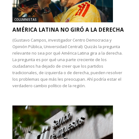
COLUMNISTAS
AMÉRICA LATINA NO GIRÓ A LA DERECHA
(Gustavo Campos, investigador Centro Democracia y
Opinión Pública, Universidad Central): Quizás la pregunta
relevante no sea por qué América Latina gira a la derecha.
La pregunta es por qué una parte creciente de los
ciudadanos ha dejado de creer que los partidos
tradicionales, de izquierda o de derecha, pueden resolver
los problemas que más les preocupan. Ahí podría estar el
verdadero cambio político de la región.