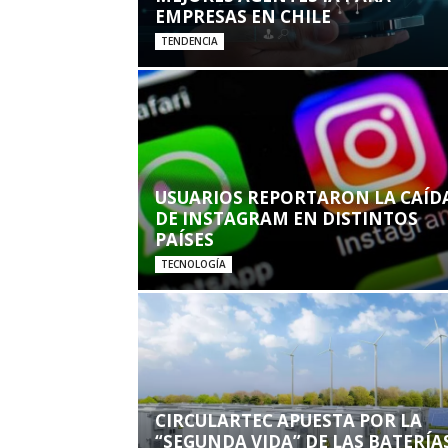
EMPRESAS EN CHILE
TENDENCIA
USUARIOS REPORTARON LA CAÍD
DE INSTAGRAM EN DISTINTOS
PAÍSES
TECNOLOGÍA
CIRCULARTEC APUESTA POR LA
“SEGUNDA VIDA” DE LAS BATERÍA