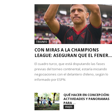
TRIUNFO
CON MIRAS A LA CHAMPIONS
LEAGUE: ASEGURAN QUE EL FENER...
El cuadro turco, que está disputando las fases
previas del torneo continental, estaría iniciando
negociaciones con el delantero chileno, según lo
informado por ESPN.
QUÉ HACER EN CONCEPCIÓN:
ACTIVIDADES Y PANORAMAS
PARA ...
VIAJES