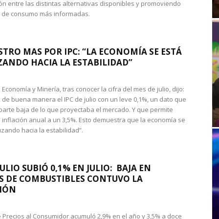
n entre las distintas alternativas disponibles y promoviendo
s de consumo más informadas.
STRO MAS POR IPC: “LA ECONOMÍA SE ESTÁ
ANDO HACIA LA ESTABILIDAD”
de Economía y Minería, tras conocer la cifra del mes de julio, dijo:
 de buena manera el IPC de julio con un leve 0,1%, un dato que
 parte baja de lo que proyectaba el mercado. Y que permite
 inflación anual a un 3,5%. Esto demuestra que la economía se
zando hacia la estabilidad”.
JULIO SUBIÓ 0,1% EN JULIO: BAJA EN
S DE COMBUSTIBLES CONTUVO LA
IÓN
de Precios al Consumidor acumuló 2,9% en el año y 3,5% a doce