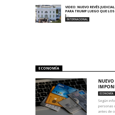
VIDEO: NUEVO REVÉS JUDICIAL
PARA TRUMP LUEGO QUE LOS
J...
INTERNACIONAL
ECONOMÍA
NUEVO 
IMPONE
ECONOMÍA
Según info
personas c
antes de co