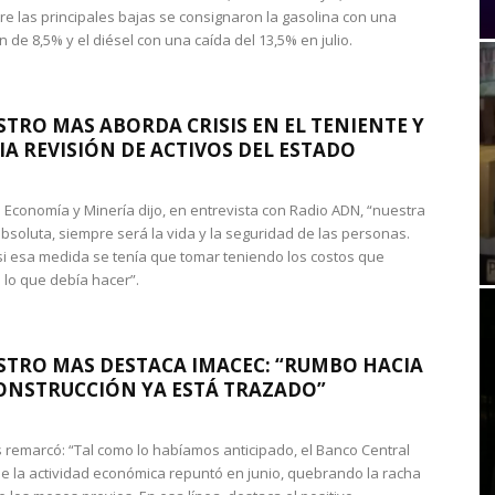
re las principales bajas se consignaron la gasolina con una
 de 8,5% y el diésel con una caída del 13,5% en julio.
STRO MAS ABORDA CRISIS EN EL TENIENTE Y
A REVISIÓN DE ACTIVOS DEL ESTADO
de Economía y Minería dijo, en entrevista con Radio ADN, “nuestra
absoluta, siempre será la vida y la seguridad de las personas.
si esa medida se tenía que tomar teniendo los costos que
 lo que debía hacer”.
STRO MAS DESTACA IMACEC: “RUMBO HACIA
ONSTRUCCIÓN YA ESTÁ TRAZADO”
 remarcó: “Tal como lo habíamos anticipado, el Banco Central
e la actividad económica repuntó en junio, quebrando la racha