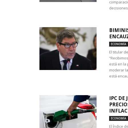
comparació
decisione
BIMINI
ENCAUZ
ECONOMÍA
El titular 
“Recibimos
está en la
moderar la
está encau
IPC DE 
PRECIO
INFLAC
ECONOMÍA
El Índice 