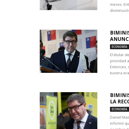
meses. Ent
disminución
BIMINI
ANUNCI
ECONOMÍA
El titular 
prioridad 
Entonces, 
tuviera era
BIMINI
LA REC
ECONOMÍA
Daniel Mas
informó qu