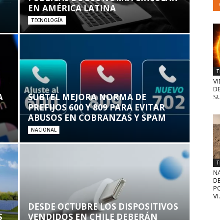
EN AMÉRICA LATINA
TECNOLOGÍA
T
VI
D
A
SUBTEL MEJORA NORMA DE
SU
PREFIJOS 600 Y 809 PARA EVITAR
ABUSOS EN COBRANZAS Y SPAM
NACIONAL
T
N
D
PO
VI.
DESDE OCTUBRE LOS DISPOSITIVOS
S
VENDIDOS EN CHILE DEBERÁN