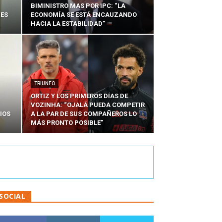
BIMINISTRO MAS POR IPC: “LA
NES
ECONOMÍA SE ESTÁ ENCAUZANDO
HACIA LA ESTABILIDAD”
TRIUNFO
ORTIZ Y LOS PRIMEROS DÍAS DE
VOZINHA: “OJALÁ PUEDA COMPETIR
IOS
A LA PAR DE SUS COMPAÑEROS LO
MÁS PRONTO POSIBLE”
SOCIAL