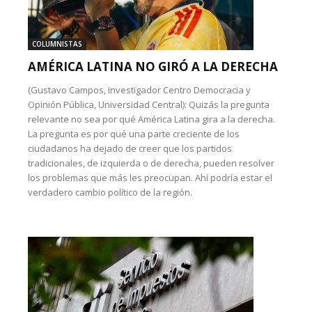
COLUMNISTAS
AMÉRICA LATINA NO GIRÓ A LA DERECHA
(Gustavo Campos, investigador Centro Democracia y
Opinión Pública, Universidad Central): Quizás la pregunta
relevante no sea por qué América Latina gira a la derecha.
La pregunta es por qué una parte creciente de los
ciudadanos ha dejado de creer que los partidos
tradicionales, de izquierda o de derecha, pueden resolver
los problemas que más les preocupan. Ahí podría estar el
verdadero cambio político de la región.