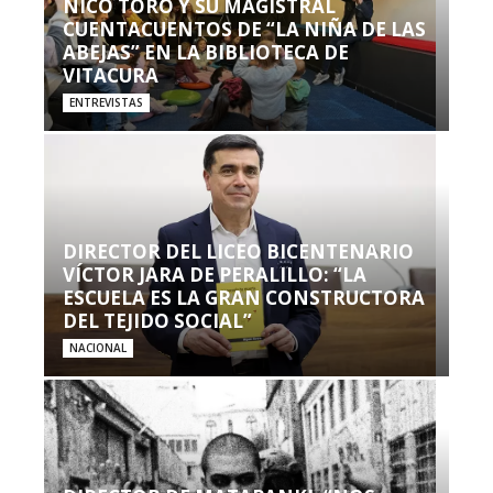
NICO TORO Y SU MAGISTRAL
CUENTACUENTOS DE “LA NIÑA DE LAS
ABEJAS” EN LA BIBLIOTECA DE
VITACURA
ENTREVISTAS
DIRECTOR DEL LICEO BICENTENARIO
VÍCTOR JARA DE PERALILLO: “LA
ESCUELA ES LA GRAN CONSTRUCTORA
DEL TEJIDO SOCIAL”
NACIONAL