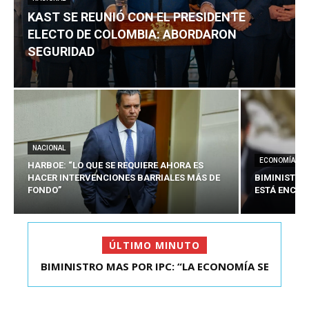
KAST SE REUNIÓ CON EL PRESIDENTE
ELECTO DE COLOMBIA: ABORDARON
SEGURIDAD
NACIONAL
ECONOMÍA
HARBOE: “LO QUE SE REQUIERE AHORA ES
HACER INTERVENCIONES BARRIALES MÁS DE
BIMINISTRO
FONDO”
ESTÁ ENCAU
ÚLTIMO MINUTO
BIMINISTRO MAS POR IPC: “LA ECONOMÍA SE
ESTÁ ENC...