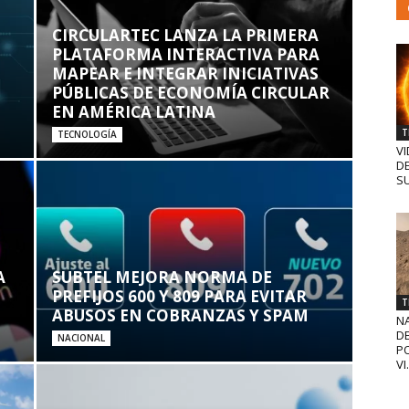
CIRCULARTEC LANZA LA PRIMERA
PLATAFORMA INTERACTIVA PARA
MAPEAR E INTEGRAR INICIATIVAS
PÚBLICAS DE ECONOMÍA CIRCULAR
EN AMÉRICA LATINA
T
TECNOLOGÍA
VI
D
SU
A
SUBTEL MEJORA NORMA DE
PREFIJOS 600 Y 809 PARA EVITAR
T
ABUSOS EN COBRANZAS Y SPAM
N
D
NACIONAL
PO
VI.