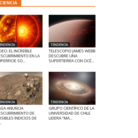
CIENCIA
ENDENCIA
TENDENCIA
DEO: EL INCREÍBLE
TELESCOPIO JAMES WEBB
ESCUBRIMIENTO EN LA
DESCUBRE UNA
PERFICIE SO...
SUPERTIERRA CON OCÉ...
ENDENCIA
TENDENCIA
ASA ANUNCIA
GRUPO CIENTÍFICO DE LA
ESCUBRIMIENTO DE
UNIVERSIDAD DE CHILE
SIBLES INDICIOS DE
LIDERA “MA...
..