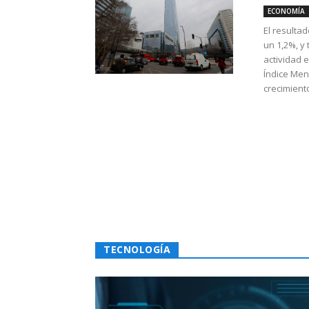
ECONOMÍA
El resulta
un 1,2%, y
actividad 
Índice Men
crecimiento
TECNOLOGÍA