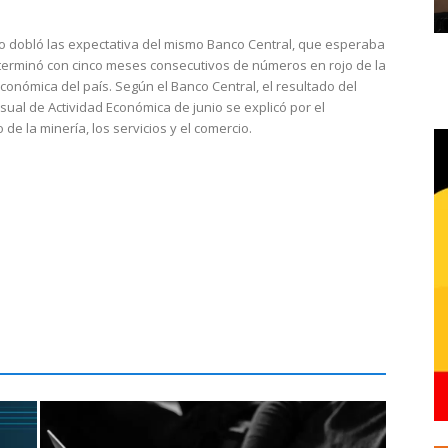
do dobló las expectativa del mismo Banco Central, que esperaba
 terminó con cinco meses consecutivos de números en rojo de la
económica del país. Según el Banco Central, el resultado del
sual de Actividad Económica de junio se explicó por el
 de la minería, los servicios y el comercio.