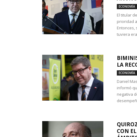
ECONOMÍA
El titular 
prioridad 
Entonces, 
tuviera era
BIMINI
LA REC
ECONOMÍA
Daniel Mas
informó qu
negativa d
desempeño 
QUIROZ
CON EL