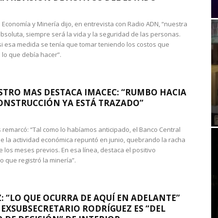
de Economía y Minería dijo, en entrevista con Radio ADN, “nuestra
absoluta, siempre será la vida y la seguridad de las personas.
si esa medida se tenía que tomar teniendo los costos que
 lo que debía hacer”.
STRO MAS DESTACA IMACEC: “RUMBO HACIA
ONSTRUCCIÓN YA ESTÁ TRAZADO”
 remarcó: “Tal como lo habíamos anticipado, el Banco Central
e la actividad económica repuntó en junio, quebrando la racha
e los meses previos. En esa línea, destaca el positivo
que registró la minería”.
: “LO QUE OCURRA DE AQUÍ EN ADELANTE”
 EXSUBSECRETARIO RODRÍGUEZ ES “DEL