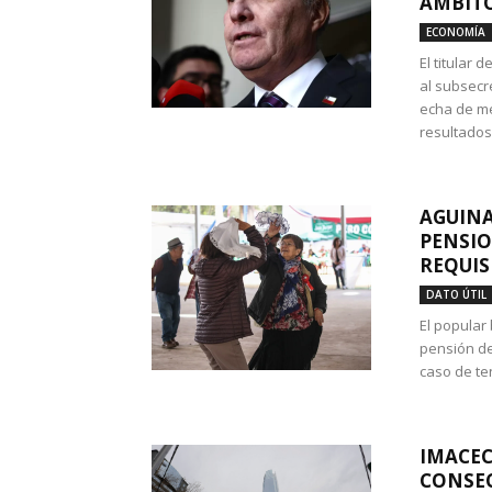
ÁMBITO
ECONOMÍA
El titular
al subsecr
echa de me
resultados
AGUINA
PENSIO
REQUIS
DATO ÚTIL
El popular
pensión de
caso de te
IMACEC
CONSEC