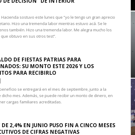
 DE DECISIÓN” DE INTERIOR
 de Hacienda sostuvo este lunes que “yo le tengo un gran aprecio
etario. Hizo una tremenda labor mientras estuvo acá. Se le
nos también. Hizo una tremenda labor. Me alegra mucho los
 que obtuvo en sus otros test”.
LDO DE FIESTAS PATRIAS PARA
NADOS: SU MONTO ESTE 2026 Y LOS
ITOS PARA RECIBIRLO
 beneficio se entregará en el mes de septiembre, junto a la
 dicho mes. Además, se puede recibir un monto de dinero, en
ner cargas familiares acreditadas.
 DE 2,4% EN JUNIO PUSO FIN A CINCO MESES
UTIVOS DE CIFRAS NEGATIVAS