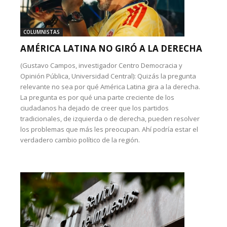
COLUMNISTAS
AMÉRICA LATINA NO GIRÓ A LA DERECHA
(Gustavo Campos, investigador Centro Democracia y
Opinión Pública, Universidad Central): Quizás la pregunta
relevante no sea por qué América Latina gira a la derecha.
La pregunta es por qué una parte creciente de los
ciudadanos ha dejado de creer que los partidos
tradicionales, de izquierda o de derecha, pueden resolver
los problemas que más les preocupan. Ahí podría estar el
verdadero cambio político de la región.