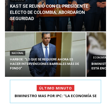
KAST SE REUNIÓ CON EL PRESIDENTE
ELECTO DE COLOMBIA: ABORDARON
SEGURIDAD
NACIONAL
ECONOMÍA
HARBOE: “LO QUE SE REQUIERE AHORA ES
HACER INTERVENCIONES BARRIALES MÁS DE
BIMINISTRO
FONDO”
ESTÁ ENCAU
ÚLTIMO MINUTO
BIMINISTRO MAS POR IPC: “LA ECONOMÍA SE
KAST SE REUNIÓ CON EL PRESIDENTE ELECTO DE
ESTÁ ENC...
COLOMBIA: A...