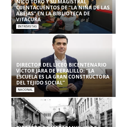
NICO TORO Y SU MAGISTRAL
CUENTACUENTOS DE “LA NIÑA DE LAS
ABEJAS” EN LA BIBLIOTECA DE
VITACURA
ENTREVISTAS
DIRECTOR DEL LICEO BICENTENARIO
VÍCTOR JARA DE PERALILLO: “LA
ESCUELA ES LA GRAN CONSTRUCTORA
DEL TEJIDO SOCIAL”
NACIONAL