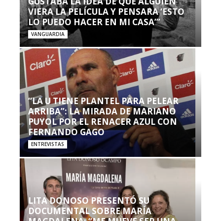
GUSTABA LA IDEA DE QUE ALGUIEN
VIERA LA PELÍCULA Y PENSARA ‘ESTO
LO PUEDO HACER EN MI CASA’”
VANGUARDIA
“LA U TIENE PLANTEL PARA PELEAR
ARRIBA”: LA MIRADA DE MARIANO
PUYOL POR EL RENACER AZUL CON
FERNANDO GAGO
ENTREVISTAS
LITA DONOSO PRESENTÓ SU
DOCUMENTAL SOBRE MARÍA