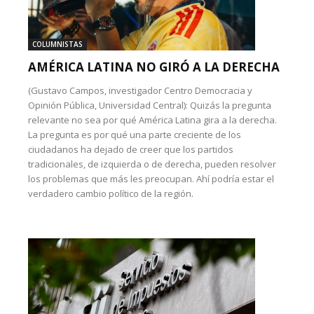
COLUMNISTAS
AMÉRICA LATINA NO GIRÓ A LA DERECHA
(Gustavo Campos, investigador Centro Democracia y
Opinión Pública, Universidad Central): Quizás la pregunta
relevante no sea por qué América Latina gira a la derecha.
La pregunta es por qué una parte creciente de los
ciudadanos ha dejado de creer que los partidos
tradicionales, de izquierda o de derecha, pueden resolver
los problemas que más les preocupan. Ahí podría estar el
verdadero cambio político de la región.