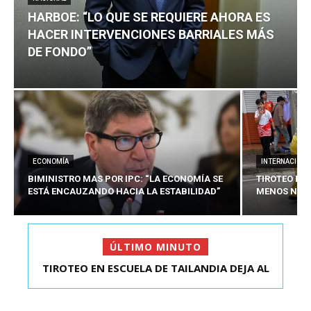
HARBOE: “LO QUE SE REQUIERE AHORA ES
HACER INTERVENCIONES BARRIALES MÁS
DE FONDO”
ECONOMÍA
INTERNACIONA
BIMINISTRO MAS POR IPC: “LA ECONOMÍA SE
TIROTEO EN 
ESTÁ ENCAUZANDO HACIA LA ESTABILIDAD”
MENOS NUEV
ÚLTIMO MINUTO
TIROTEO EN ESCUELA DE TAILANDIA DEJA AL
MENOS NUEVE MU...