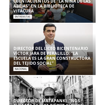
CUENTACUENTOS DE “LA NIÑA DE LAS
ABEJAS” EN LA BIBLIOTECA DE
VITACURA
ENTREVISTAS
DIRECTOR DEL LICEO BICENTENARIO
VÍCTOR JARA DE PERALILLO: “LA
ESCUELA ES LA GRAN CONSTRUCTORA
DEL TEJIDO SOCIAL”
NACIONAL
DIRECTOR DE MATAPANKI: “NOS