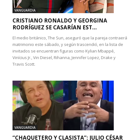
VANGUARDIA
CRISTIANO RONALDO Y GEORGINA
RODRÍGUEZ SE CASARÍAN EST...
El medio británico, The Sun, aseguró que la pareja contraerá
matrimonio este sábado, y según trascendió, en la lista de
invitados se encuentran figuras como Kylian Mbappé,
Vinícius Jr., Vin Diesel, Rihanna, Jennifer Lopez, Drake y
Travis Scott.
VANGUARDIA
“CHAQUETERO Y CLASISTA”: JULIO CÉSAR