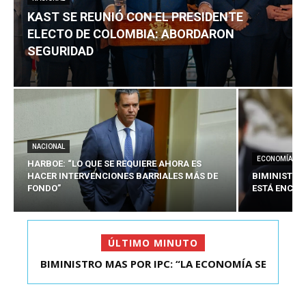
KAST SE REUNIÓ CON EL PRESIDENTE
ELECTO DE COLOMBIA: ABORDARON
SEGURIDAD
NACIONAL
ECONOMÍA
HARBOE: “LO QUE SE REQUIERE AHORA ES
HACER INTERVENCIONES BARRIALES MÁS DE
BIMINISTRO
FONDO”
ESTÁ ENCAU
ÚLTIMO MINUTO
BIMINISTRO MAS POR IPC: “LA ECONOMÍA SE
KAST SE REUNIÓ CON EL PRESIDENTE ELECTO DE
ESTÁ ENC...
COLOMBIA: A...