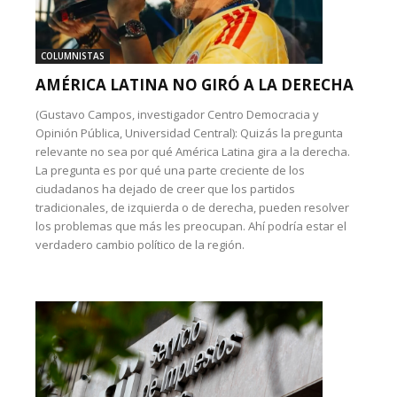
COLUMNISTAS
AMÉRICA LATINA NO GIRÓ A LA DERECHA
(Gustavo Campos, investigador Centro Democracia y
Opinión Pública, Universidad Central): Quizás la pregunta
relevante no sea por qué América Latina gira a la derecha.
La pregunta es por qué una parte creciente de los
ciudadanos ha dejado de creer que los partidos
tradicionales, de izquierda o de derecha, pueden resolver
los problemas que más les preocupan. Ahí podría estar el
verdadero cambio político de la región.