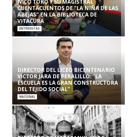
NICO TORO Y SU MAGISTRAL
CUENTACUENTOS DE “LA NIÑA DE LAS
ABEJAS” EN LA BIBLIOTECA DE
VITACURA
ENTREVISTAS
DIRECTOR DEL LICEO BICENTENARIO
VÍCTOR JARA DE PERALILLO: “LA
ESCUELA ES LA GRAN CONSTRUCTORA
DEL TEJIDO SOCIAL”
NACIONAL