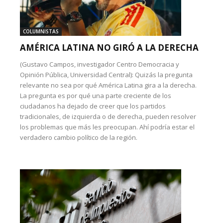
COLUMNISTAS
AMÉRICA LATINA NO GIRÓ A LA DERECHA
(Gustavo Campos, investigador Centro Democracia y
Opinión Pública, Universidad Central): Quizás la pregunta
relevante no sea por qué América Latina gira a la derecha.
La pregunta es por qué una parte creciente de los
ciudadanos ha dejado de creer que los partidos
tradicionales, de izquierda o de derecha, pueden resolver
los problemas que más les preocupan. Ahí podría estar el
verdadero cambio político de la región.