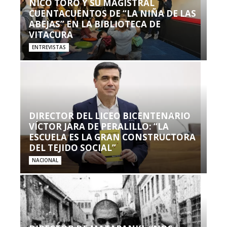
NICO TORO Y SU MAGISTRAL
CUENTACUENTOS DE “LA NIÑA DE LAS
ABEJAS” EN LA BIBLIOTECA DE
VITACURA
ENTREVISTAS
DIRECTOR DEL LICEO BICENTENARIO
VÍCTOR JARA DE PERALILLO: “LA
ESCUELA ES LA GRAN CONSTRUCTORA
DEL TEJIDO SOCIAL”
NACIONAL