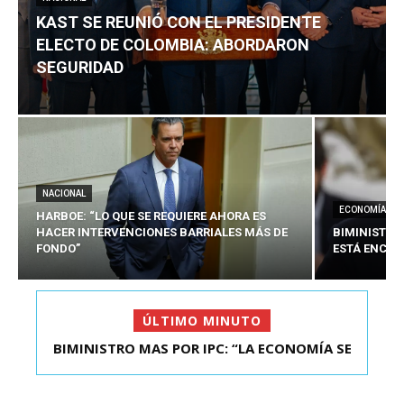
KAST SE REUNIÓ CON EL PRESIDENTE
ELECTO DE COLOMBIA: ABORDARON
SEGURIDAD
NACIONAL
ECONOMÍA
HARBOE: “LO QUE SE REQUIERE AHORA ES
HACER INTERVENCIONES BARRIALES MÁS DE
BIMINISTRO
FONDO”
ESTÁ ENCAU
ÚLTIMO MINUTO
BIMINISTRO MAS POR IPC: “LA ECONOMÍA SE
KAST SE REUNIÓ CON EL PRESIDENTE ELECTO DE
ESTÁ ENC...
COLOMBIA: A...