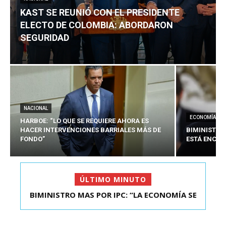
KAST SE REUNIÓ CON EL PRESIDENTE
ELECTO DE COLOMBIA: ABORDARON
SEGURIDAD
NACIONAL
ECONOMÍA
HARBOE: “LO QUE SE REQUIERE AHORA ES
HACER INTERVENCIONES BARRIALES MÁS DE
BIMINISTRO
FONDO”
ESTÁ ENCAU
ÚLTIMO MINUTO
BIMINISTRO MAS POR IPC: “LA ECONOMÍA SE
KAST SE REUNIÓ CON EL PRESIDENTE ELECTO DE
ESTÁ ENC...
COLOMBIA: A...