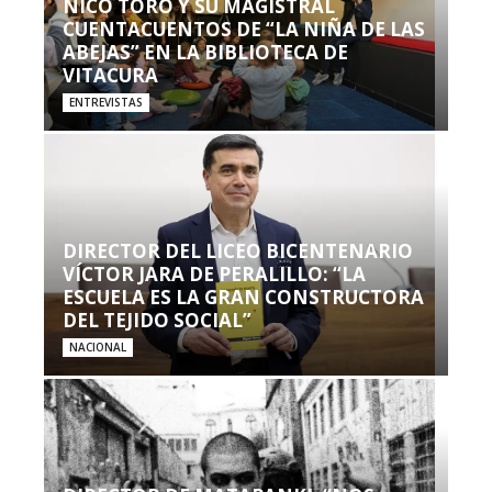
NICO TORO Y SU MAGISTRAL
CUENTACUENTOS DE “LA NIÑA DE LAS
ABEJAS” EN LA BIBLIOTECA DE
VITACURA
ENTREVISTAS
DIRECTOR DEL LICEO BICENTENARIO
VÍCTOR JARA DE PERALILLO: “LA
ESCUELA ES LA GRAN CONSTRUCTORA
DEL TEJIDO SOCIAL”
NACIONAL