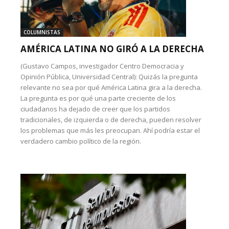
COLUMNISTAS
AMÉRICA LATINA NO GIRÓ A LA DERECHA
(Gustavo Campos, investigador Centro Democracia y
Opinión Pública, Universidad Central): Quizás la pregunta
relevante no sea por qué América Latina gira a la derecha.
La pregunta es por qué una parte creciente de los
ciudadanos ha dejado de creer que los partidos
tradicionales, de izquierda o de derecha, pueden resolver
los problemas que más les preocupan. Ahí podría estar el
verdadero cambio político de la región.