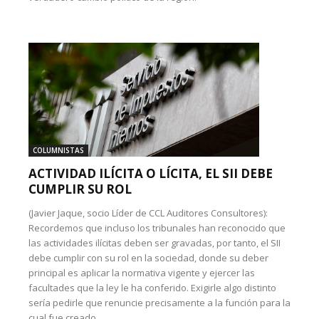
COLUMNISTAS
ACTIVIDAD ILÍCITA O LÍCITA, EL SII DEBE
CUMPLIR SU ROL
(Javier Jaque, socio Líder de CCL Auditores Consultores):
Recordemos que incluso los tribunales han reconocido que
las actividades ilícitas deben ser gravadas, por tanto, el SII
debe cumplir con su rol en la sociedad, donde su deber
principal es aplicar la normativa vigente y ejercer las
facultades que la ley le ha conferido. Exigirle algo distinto
sería pedirle que renuncie precisamente a la función para la
cual fue creado.