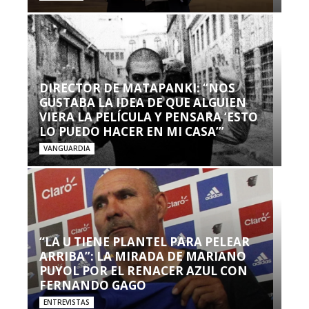
DIRECTOR DE MATAPANKI: “NOS
GUSTABA LA IDEA DE QUE ALGUIEN
VIERA LA PELÍCULA Y PENSARA ‘ESTO
LO PUEDO HACER EN MI CASA’”
VANGUARDIA
“LA U TIENE PLANTEL PARA PELEAR
ARRIBA”: LA MIRADA DE MARIANO
PUYOL POR EL RENACER AZUL CON
FERNANDO GAGO
ENTREVISTAS