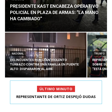
PRESIDENTE KAST ENCABEZA OPERATIVO
POLICIAL EN PLAZA DE ARMAS: “LA MANO
HA CAMBIADO”
NACIONAL
TRIUNFO
DELINCUENTES REALIZAN VIOLENTO
REPRESENTA
TURBAZO CONTRA UNA FAMILIA EN PUENTE
SOBRE SU C
ALTO: DISPARARON AL AIRE
“ESTÁ ENFO
ÚLTIMO MINUTO
PRESIDENTE KAST ENCABEZA OPERATIVO
POLICIAL EN PLAZA D...