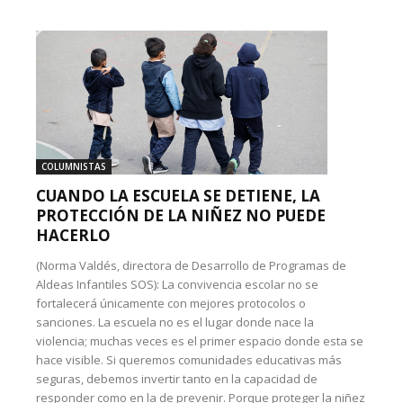
COLUMNISTAS
CUANDO LA ESCUELA SE DETIENE, LA
PROTECCIÓN DE LA NIÑEZ NO PUEDE
HACERLO
(Norma Valdés, directora de Desarrollo de Programas de
Aldeas Infantiles SOS): La convivencia escolar no se
fortalecerá únicamente con mejores protocolos o
sanciones. La escuela no es el lugar donde nace la
violencia; muchas veces es el primer espacio donde esta se
hace visible. Si queremos comunidades educativas más
seguras, debemos invertir tanto en la capacidad de
responder como en la de prevenir. Porque proteger la niñez