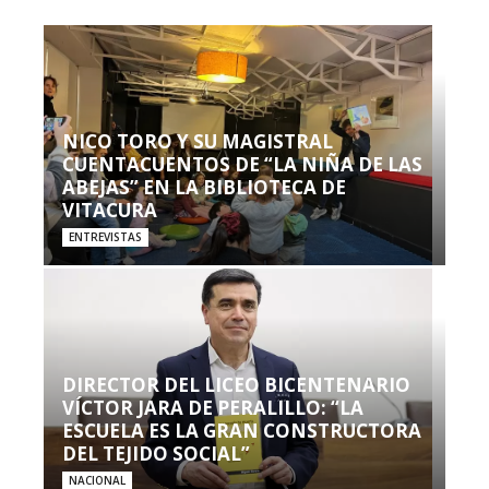
NICO TORO Y SU MAGISTRAL
CUENTACUENTOS DE “LA NIÑA DE LAS
ABEJAS” EN LA BIBLIOTECA DE
VITACURA
ENTREVISTAS
DIRECTOR DEL LICEO BICENTENARIO
VÍCTOR JARA DE PERALILLO: “LA
ESCUELA ES LA GRAN CONSTRUCTORA
DEL TEJIDO SOCIAL”
NACIONAL