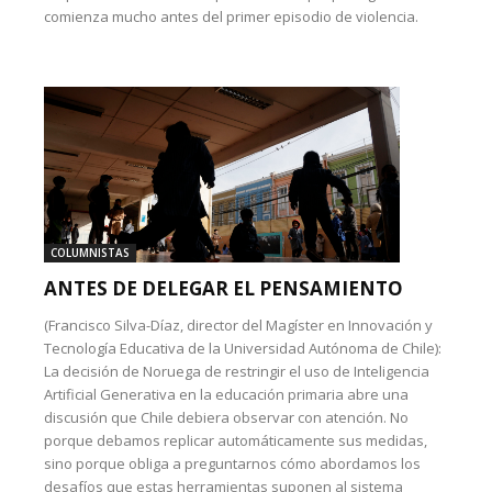
comienza mucho antes del primer episodio de violencia.
COLUMNISTAS
ANTES DE DELEGAR EL PENSAMIENTO
(Francisco Silva-Díaz, director del Magíster en Innovación y
Tecnología Educativa de la Universidad Autónoma de Chile):
La decisión de Noruega de restringir el uso de Inteligencia
Artificial Generativa en la educación primaria abre una
discusión que Chile debiera observar con atención. No
porque debamos replicar automáticamente sus medidas,
sino porque obliga a preguntarnos cómo abordamos los
desafíos que estas herramientas suponen al sistema