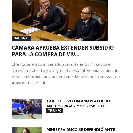
NACIONAL
CÁMARA APRUEBA EXTENDER SUBSIDIO
PARA LA COMPRA DE VIV...
El texto derivado al Senado aumenta en 30 mil cupos el
acceso al subsidio y a la garantía estatal. Además, aumenta
el valor máximo que pueden tener las viviendas nuevas, de
4.000 a 6.000 mil UF.
TABILO TUVO UN AMARGO DEBUT
ANTE HURKACZ Y SE DESPIDIÓ...
TRIUNFO
MINISTRA DUCO SE DEFENDIÓ ANTE