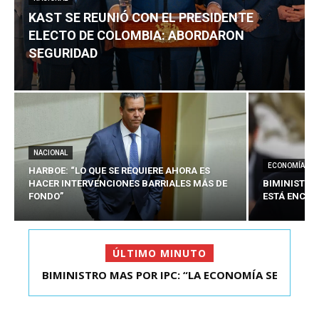
KAST SE REUNIÓ CON EL PRESIDENTE
ELECTO DE COLOMBIA: ABORDARON
SEGURIDAD
NACIONAL
ECONOMÍA
HARBOE: “LO QUE SE REQUIERE AHORA ES
HACER INTERVENCIONES BARRIALES MÁS DE
BIMINISTRO
FONDO”
ESTÁ ENCAU
ÚLTIMO MINUTO
BIMINISTRO MAS POR IPC: “LA ECONOMÍA SE
KAST SE REUNIÓ CON EL PRESIDENTE ELECTO DE
ESTÁ ENC...
COLOMBIA: A...