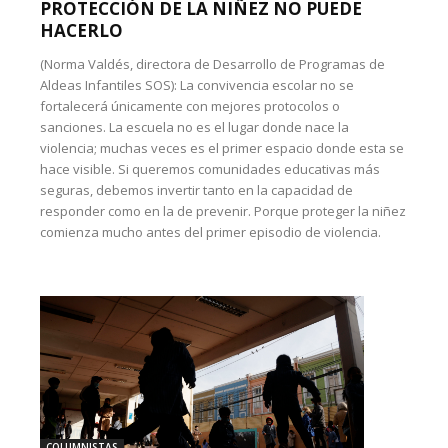
PROTECCIÓN DE LA NIÑEZ NO PUEDE
HACERLO
(Norma Valdés, directora de Desarrollo de Programas de
Aldeas Infantiles SOS): La convivencia escolar no se
fortalecerá únicamente con mejores protocolos o
sanciones. La escuela no es el lugar donde nace la
violencia; muchas veces es el primer espacio donde esta se
hace visible. Si queremos comunidades educativas más
seguras, debemos invertir tanto en la capacidad de
responder como en la de prevenir. Porque proteger la niñez
comienza mucho antes del primer episodio de violencia.
COLUMNISTAS