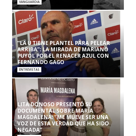
VANGUARDIA
“LA U TIENE PLANTEL PARA PELEAR
ARRIBA”: LA MIRADA DE MARIANO
PUYOL POR EL RENACER AZUL CON
FERNANDO GAGO
ENTREVISTAS
LITA DONOSO PRESENTÓ SU
DOCUMENTAL SOBRE MARÍA
MAGDALENA: “ME MUEVE SER UNA
VOZ DE ESTA VERDAD QUE HA SIDO
NEGADA”