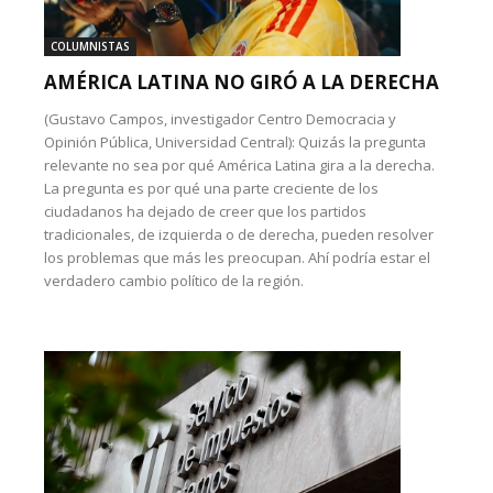
COLUMNISTAS
AMÉRICA LATINA NO GIRÓ A LA DERECHA
(Gustavo Campos, investigador Centro Democracia y
Opinión Pública, Universidad Central): Quizás la pregunta
relevante no sea por qué América Latina gira a la derecha.
La pregunta es por qué una parte creciente de los
ciudadanos ha dejado de creer que los partidos
tradicionales, de izquierda o de derecha, pueden resolver
los problemas que más les preocupan. Ahí podría estar el
verdadero cambio político de la región.