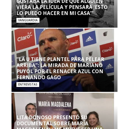
GUSTABA LA IDEA DE QUE ALGUIEN
VIERA LA PELÍCULA Y PENSARA ‘ESTO
LO PUEDO HACER EN MI CASA’”
VANGUARDIA
“LA U TIENE PLANTEL PARA PELEAR
ARRIBA”: LA MIRADA DE MARIANO
PUYOL POR EL RENACER AZUL CON
FERNANDO GAGO
ENTREVISTAS
LITA DONOSO PRESENTÓ SU
DOCUMENTAL SOBRE MARÍA