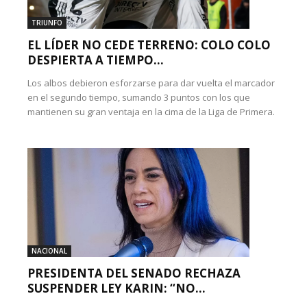
TRIUNFO
EL LÍDER NO CEDE TERRENO: COLO COLO
DESPIERTA A TIEMPO...
Los albos debieron esforzarse para dar vuelta el marcador
en el segundo tiempo, sumando 3 puntos con los que
mantienen su gran ventaja en la cima de la Liga de Primera.
NACIONAL
PRESIDENTA DEL SENADO RECHAZA
SUSPENDER LEY KARIN: “NO...