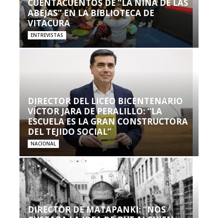
CUENTACUENTOS DE “LA NIÑA DE LAS
ABEJAS” EN LA BIBLIOTECA DE
VITACURA
ENTREVISTAS
DIRECTOR DEL LICEO BICENTENARIO
VÍCTOR JARA DE PERALILLO: “LA
ESCUELA ES LA GRAN CONSTRUCTORA
DEL TEJIDO SOCIAL”
NACIONAL
DIRECTOR DE MATAPANKI: “NOS