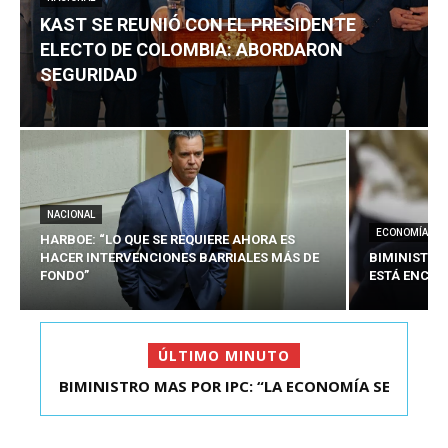
KAST SE REUNIÓ CON EL PRESIDENTE
ELECTO DE COLOMBIA: ABORDARON
SEGURIDAD
NACIONAL
ECONOMÍA
HARBOE: “LO QUE SE REQUIERE AHORA ES
HACER INTERVENCIONES BARRIALES MÁS DE
BIMINISTRO
FONDO”
ESTÁ ENCAU
ÚLTIMO MINUTO
KAST SE REUNIÓ CON EL PRESIDENTE ELECTO DE
COLOMBIA: A...