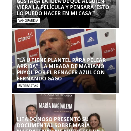
GUSTABA LA IDEA DE QUE ALGUIEN
VIERA LA PELÍCULA Y PENSARA ‘ESTO
LO PUEDO HACER EN MI CASA’”
VANGUARDIA
“LA U TIENE PLANTEL PARA PELEAR
ARRIBA”: LA MIRADA DE MARIANO
PUYOL POR EL RENACER AZUL CON
FERNANDO GAGO
ENTREVISTAS
LITA DONOSO PRESENTÓ SU
DOCUMENTAL SOBRE MARÍA