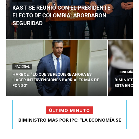
KAST SE REUNIÓ CON EL PRESIDENTE
ELECTO DE COLOMBIA: ABORDARON
SEGURIDAD
NACIONAL
ECONOMÍA
HARBOE: “LO QUE SE REQUIERE AHORA ES
HACER INTERVENCIONES BARRIALES MÁS DE
BIMINISTRO
FONDO”
ESTÁ ENCAU
ÚLTIMO MINUTO
KAST SE REUNIÓ CON EL PRESIDENTE ELECTO DE
COLOMBIA: A...