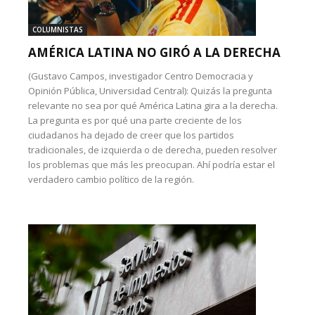
COLUMNISTAS
AMÉRICA LATINA NO GIRÓ A LA DERECHA
(Gustavo Campos, investigador Centro Democracia y
Opinión Pública, Universidad Central): Quizás la pregunta
relevante no sea por qué América Latina gira a la derecha.
La pregunta es por qué una parte creciente de los
ciudadanos ha dejado de creer que los partidos
tradicionales, de izquierda o de derecha, pueden resolver
los problemas que más les preocupan. Ahí podría estar el
verdadero cambio político de la región.