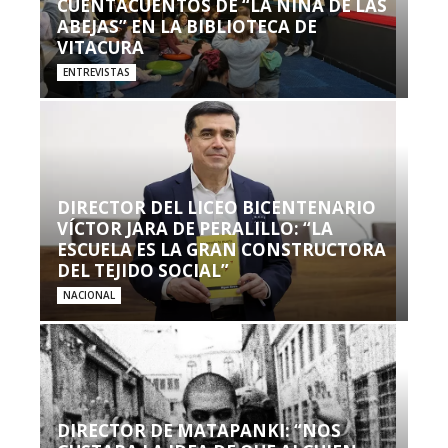
CUENTACUENTOS DE “LA NIÑA DE LAS
ABEJAS” EN LA BIBLIOTECA DE
VITACURA
ENTREVISTAS
DIRECTOR DEL LICEO BICENTENARIO
VÍCTOR JARA DE PERALILLO: “LA
ESCUELA ES LA GRAN CONSTRUCTORA
DEL TEJIDO SOCIAL”
NACIONAL
DIRECTOR DE MATAPANKI: “NOS