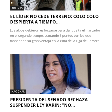
TRIUNFO
EL LÍDER NO CEDE TERRENO: COLO COLO
DESPIERTA A TIEMPO...
Los albos debieron esforzarse para dar vuelta el marcador
en el segundo tiempo, sumando 3 puntos con los que
mantienen su gran ventaja en la cima de la Liga de Primera.
NACIONAL
PRESIDENTA DEL SENADO RECHAZA
SUSPENDER LEY KARIN: “NO...