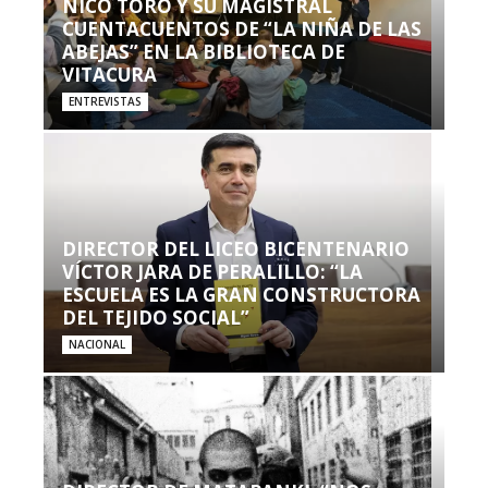
NICO TORO Y SU MAGISTRAL
CUENTACUENTOS DE “LA NIÑA DE LAS
ABEJAS” EN LA BIBLIOTECA DE
VITACURA
ENTREVISTAS
DIRECTOR DEL LICEO BICENTENARIO
VÍCTOR JARA DE PERALILLO: “LA
ESCUELA ES LA GRAN CONSTRUCTORA
DEL TEJIDO SOCIAL”
NACIONAL