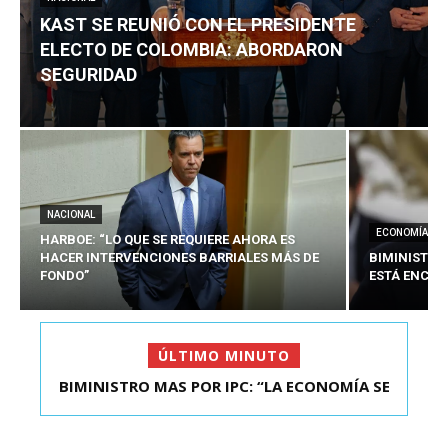
KAST SE REUNIÓ CON EL PRESIDENTE
ELECTO DE COLOMBIA: ABORDARON
SEGURIDAD
NACIONAL
ECONOMÍA
HARBOE: “LO QUE SE REQUIERE AHORA ES
HACER INTERVENCIONES BARRIALES MÁS DE
BIMINISTRO
FONDO”
ESTÁ ENCAU
ÚLTIMO MINUTO
BIMINISTRO MAS POR IPC: “LA ECONOMÍA SE
KAST SE REUNIÓ CON EL PRESIDENTE ELECTO DE
ESTÁ ENC...
COLOMBIA: A...