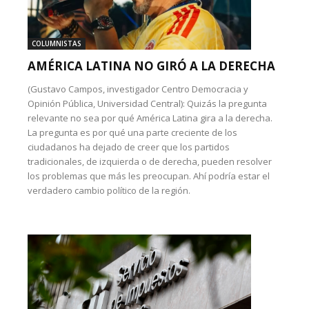
COLUMNISTAS
AMÉRICA LATINA NO GIRÓ A LA DERECHA
(Gustavo Campos, investigador Centro Democracia y
Opinión Pública, Universidad Central): Quizás la pregunta
relevante no sea por qué América Latina gira a la derecha.
La pregunta es por qué una parte creciente de los
ciudadanos ha dejado de creer que los partidos
tradicionales, de izquierda o de derecha, pueden resolver
los problemas que más les preocupan. Ahí podría estar el
verdadero cambio político de la región.