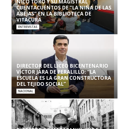
NICO TORO Y SU MAGISTRAL
CUENTACUENTOS DE “LA NIÑA DE LAS
ABEJAS” EN LA BIBLIOTECA DE
VITACURA
ENTREVISTAS
DIRECTOR DEL LICEO BICENTENARIO
VÍCTOR JARA DE PERALILLO: “LA
ESCUELA ES LA GRAN CONSTRUCTORA
DEL TEJIDO SOCIAL”
NACIONAL