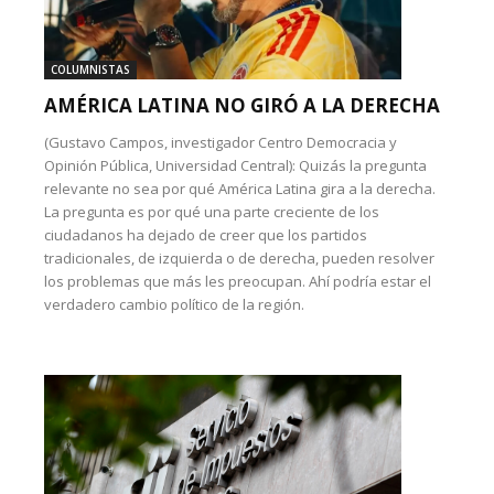
COLUMNISTAS
AMÉRICA LATINA NO GIRÓ A LA DERECHA
(Gustavo Campos, investigador Centro Democracia y
Opinión Pública, Universidad Central): Quizás la pregunta
relevante no sea por qué América Latina gira a la derecha.
La pregunta es por qué una parte creciente de los
ciudadanos ha dejado de creer que los partidos
tradicionales, de izquierda o de derecha, pueden resolver
los problemas que más les preocupan. Ahí podría estar el
verdadero cambio político de la región.