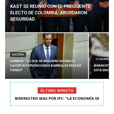
KAST SE REUNIÓ CON EL PRESIDENTE
ELECTO DE COLOMBIA: ABORDARON
SEGURIDAD
NACIONAL
ECONOMÍA
HARBOE: “LO QUE SE REQUIERE AHORA ES
HACER INTERVENCIONES BARRIALES MÁS DE
BIMINISTRO
FONDO”
ESTÁ ENCAU
ÚLTIMO MINUTO
BIMINISTRO MAS POR IPC: “LA ECONOMÍA SE
KAST SE REUNIÓ CON EL PRESIDENTE ELECTO DE
ESTÁ ENC...
COLOMBIA: A...