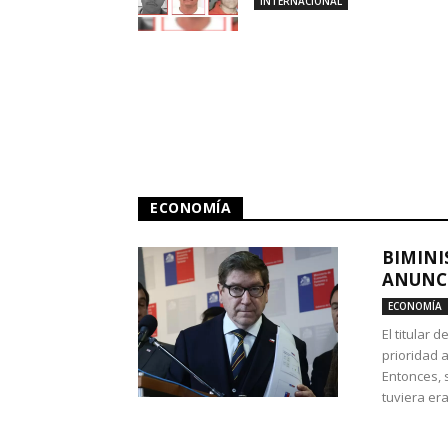
INTERNACIONAL
ECONOMÍA
BIMINI
ANUNCI
ECONOMÍA
El titular 
prioridad 
Entonces, 
tuviera era