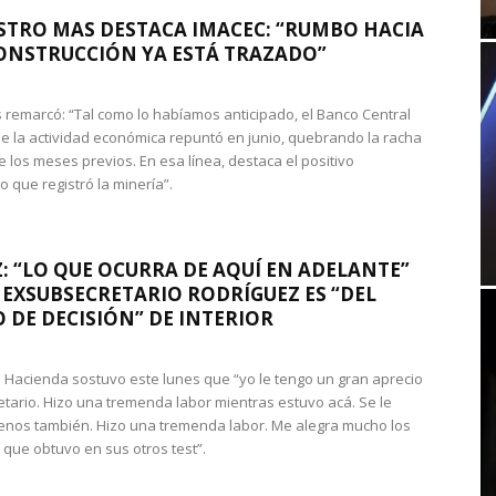
STRO MAS DESTACA IMACEC: “RUMBO HACIA
ONSTRUCCIÓN YA ESTÁ TRAZADO”
 remarcó: “Tal como lo habíamos anticipado, el Banco Central
e la actividad económica repuntó en junio, quebrando la racha
e los meses previos. En esa línea, destaca el positivo
que registró la minería”.
: “LO QUE OCURRA DE AQUÍ EN ADELANTE”
 EXSUBSECRETARIO RODRÍGUEZ ES “DEL
 DE DECISIÓN” DE INTERIOR
 de Hacienda sostuvo este lunes que “yo le tengo un gran aprecio
etario. Hizo una tremenda labor mientras estuvo acá. Se le
nos también. Hizo una tremenda labor. Me alegra mucho los
 que obtuvo en sus otros test”.