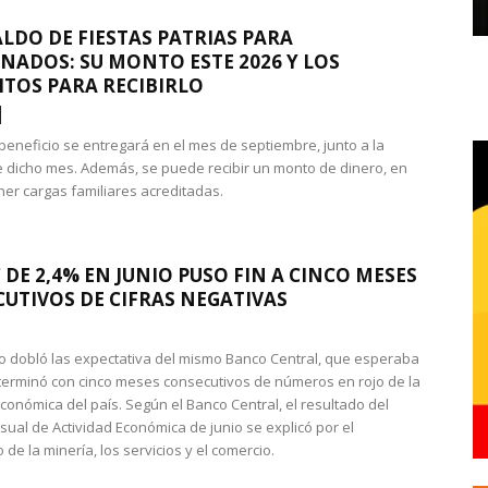
LDO DE FIESTAS PATRIAS PARA
NADOS: SU MONTO ESTE 2026 Y LOS
ITOS PARA RECIBIRLO
 beneficio se entregará en el mes de septiembre, junto a la
 dicho mes. Además, se puede recibir un monto de dinero, en
ner cargas familiares acreditadas.
 DE 2,4% EN JUNIO PUSO FIN A CINCO MESES
UTIVOS DE CIFRAS NEGATIVAS
do dobló las expectativa del mismo Banco Central, que esperaba
 terminó con cinco meses consecutivos de números en rojo de la
económica del país. Según el Banco Central, el resultado del
sual de Actividad Económica de junio se explicó por el
 de la minería, los servicios y el comercio.