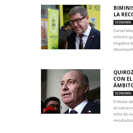
BIMINI
LA REC
ECONOMÍA
Daniel Mas
informó qu
negativa d
desempeño 
QUIROZ
CON EL
ÁMBITO
ECONOMÍA
El titular
al subsecr
echa de me
resultados