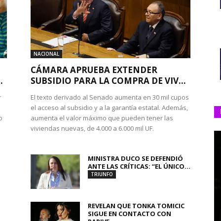
NACIONAL
CÁMARA APRUEBA EXTENDER
.
SUBSIDIO PARA LA COMPRA DE VIV...
r
El texto derivado al Senado aumenta en 30 mil cupos
el acceso al subsidio y a la garantía estatal. Además,
o
aumenta el valor máximo que pueden tener las
viviendas nuevas, de 4.000 a 6.000 mil UF.
MINISTRA DUCO SE DEFENDIÓ
ANTE LAS CRÍTICAS: “EL ÚNICO...
TRIUNFO
REVELAN QUE TONKA TOMICIC
SIGUE EN CONTACTO CON