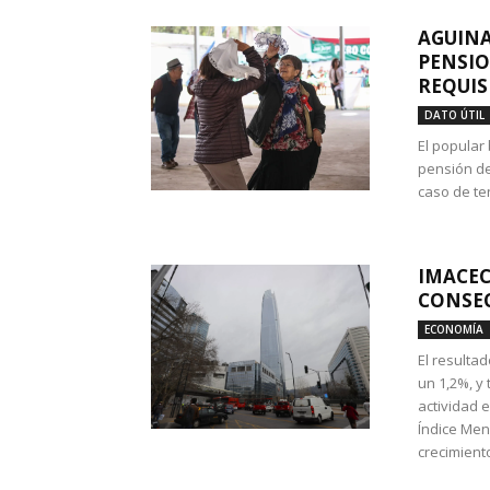
AGUINA
PENSIO
REQUIS
DATO ÚTIL
El popular
pensión de
caso de te
IMACEC
CONSEC
ECONOMÍA
El resulta
un 1,2%, y
actividad 
Índice Men
crecimiento