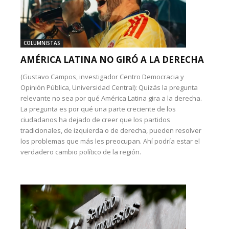
COLUMNISTAS
AMÉRICA LATINA NO GIRÓ A LA DERECHA
(Gustavo Campos, investigador Centro Democracia y
Opinión Pública, Universidad Central): Quizás la pregunta
relevante no sea por qué América Latina gira a la derecha.
La pregunta es por qué una parte creciente de los
ciudadanos ha dejado de creer que los partidos
tradicionales, de izquierda o de derecha, pueden resolver
los problemas que más les preocupan. Ahí podría estar el
verdadero cambio político de la región.