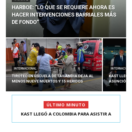
HARBOE: “LO QUE SE REQUIERE AHORA ES
HACER INTERVENCIONES BARRIALES MÁS
DE FONDO”
INTERNACIONAL
INTERNACIONA
TIROTEO EN ESCUELA DE TAILANDIA DEJA AL
KAST LLEGÓ
MENOS NUEVE MUERTOS Y 15 HERIDOS
ASUNCIÓN D
ÚLTIMO MINUTO
HARBOE: “LO QUE SE REQUIERE AHORA ES HACER
KAST LLEGÓ A COLOMBIA PARA ASISTIR A
ASUNCIÓN DE ABELA...
INTER...