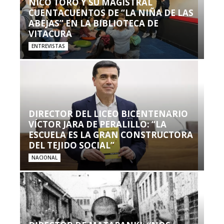
NICO TORO Y SU MAGISTRAL
CUENTACUENTOS DE “LA NIÑA DE LAS
ABEJAS” EN LA BIBLIOTECA DE
VITACURA
ENTREVISTAS
DIRECTOR DEL LICEO BICENTENARIO
VÍCTOR JARA DE PERALILLO: “LA
ESCUELA ES LA GRAN CONSTRUCTORA
DEL TEJIDO SOCIAL”
NACIONAL