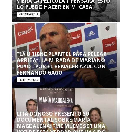
VIERA LA PELÍCULA Y PENSARA ‘ESTO
LO PUEDO HACER EN MI CASA’”
VANGUARDIA
“LA U TIENE PLANTEL PARA PELEAR
ARRIBA”: LA MIRADA DE MARIANO
PUYOL POR EL RENACER AZUL CON
FERNANDO GAGO
ENTREVISTAS
LITA DONOSO PRESENTÓ SU
DOCUMENTAL SOBRE MARÍA
MAGDALENA: “ME MUEVE SER UNA