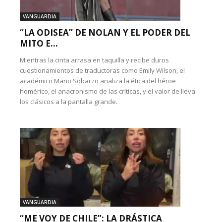
VANGUARDIA
“LA ODISEA” DE NOLAN Y EL PODER DEL
MITO E...
Mientras la cinta arrasa en taquilla y recibe duros
cuestionamientos de traductoras como Emily Wilson, el
académico Mario Sobarzo analiza la ética del héroe
homérico, el anacronismo de las críticas, y el valor de lleva
los clásicos a la pantalla grande.
VANGUARDIA
“ME VOY DE CHILE”: LA DRÁSTICA