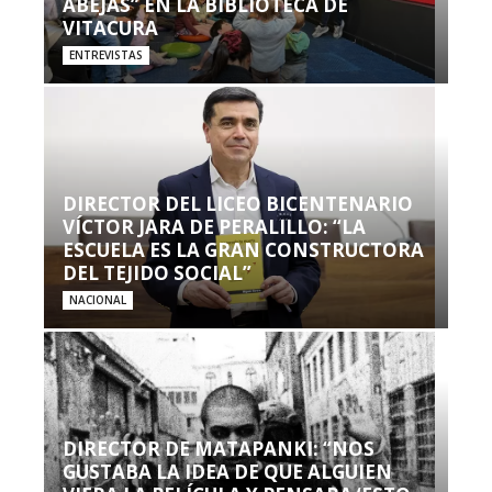
ABEJAS” EN LA BIBLIOTECA DE
VITACURA
ENTREVISTAS
DIRECTOR DEL LICEO BICENTENARIO
VÍCTOR JARA DE PERALILLO: “LA
ESCUELA ES LA GRAN CONSTRUCTORA
DEL TEJIDO SOCIAL”
NACIONAL
DIRECTOR DE MATAPANKI: “NOS
GUSTABA LA IDEA DE QUE ALGUIEN