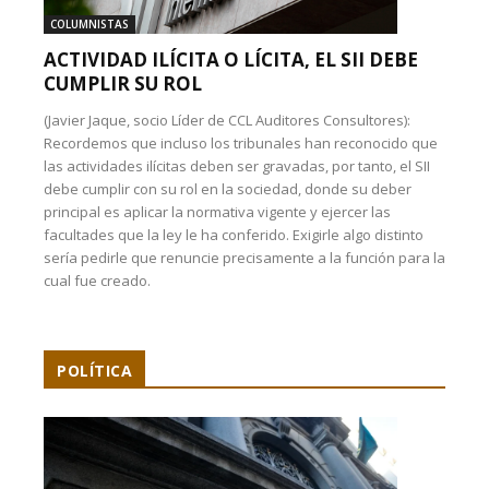
COLUMNISTAS
ACTIVIDAD ILÍCITA O LÍCITA, EL SII DEBE
CUMPLIR SU ROL
(Javier Jaque, socio Líder de CCL Auditores Consultores):
Recordemos que incluso los tribunales han reconocido que
las actividades ilícitas deben ser gravadas, por tanto, el SII
debe cumplir con su rol en la sociedad, donde su deber
principal es aplicar la normativa vigente y ejercer las
facultades que la ley le ha conferido. Exigirle algo distinto
sería pedirle que renuncie precisamente a la función para la
cual fue creado.
POLÍTICA