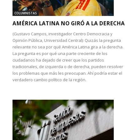
COLUMNISTAS
AMÉRICA LATINA NO GIRÓ A LA DERECHA
(Gustavo Campos, investigador Centro Democracia y
Opinión Pública, Universidad Central): Quizás la pregunta
relevante no sea por qué América Latina gira a la derecha.
La pregunta es por qué una parte creciente de los
ciudadanos ha dejado de creer que los partidos
tradicionales, de izquierda o de derecha, pueden resolver
los problemas que más les preocupan. Ahí podría estar el
verdadero cambio político de la región.