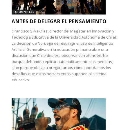
COLUMNISTAS
ANTES DE DELEGAR EL PENSAMIENTO
(Francisco Silva-Díaz, director del Magíster en Innovación y
Tecnología Educativa de la Universidad Autónoma de Chile):
La decisión de Noruega de restringir el uso de Inteligencia
Artificial Generativa en la educación primaria abre una
discusión que Chile debiera observar con atención. No
porque debamos replicar automáticamente sus medidas,
sino porque obliga a preguntarnos cómo abordamos los
desafíos que estas herramientas suponen al sistema
educativo.