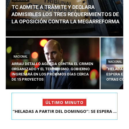
TC ADMITE A TRÁMITE Y DECLARA
ADMISIBLES LOS TRES REQUERIMIENTOS DE
LA OPOSICIÓN CONTRA LA MEGARREFORMA
NACIONAL
NACIONAL
ARRAU DETALLÓ AGENDA CONTRA EL CRIMEN
ORGANIZADO Y EL TERRORISMO: GOBIERNO
“HELADAS A
INGRESARÁ EN LOS PRÓXIMOS DÍAS CERCA
ESPERA EXT
DE 15 PROYECTOS
OTRAS COMU
ÚLTIMO MINUTO
“HELADAS A PARTIR DEL DOMINGO”: SE ESPERA ...
TC ADMITE A TRÁMITE Y DECLARA ADMISIBLES
LOS TRES REQU...