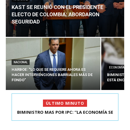
KAST SE REUNIÓ CON EL PRESIDENTE
ELECTO DE COLOMBIA: ABORDARON
SEGURIDAD
NACIONAL
ECONOMÍA
HARBOE: “LO QUE SE REQUIERE AHORA ES
HACER INTERVENCIONES BARRIALES MÁS DE
BIMINISTRO
FONDO”
ESTÁ ENCAU
ÚLTIMO MINUTO
BIMINISTRO MAS POR IPC: “LA ECONOMÍA SE
KAST SE REUNIÓ CON EL PRESIDENTE ELECTO DE
ESTÁ ENC...
COLOMBIA: A...