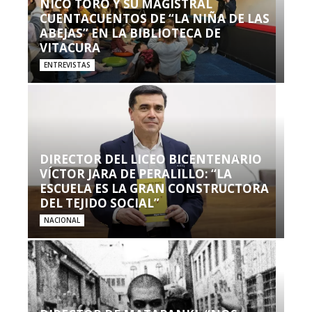
NICO TORO Y SU MAGISTRAL
CUENTACUENTOS DE “LA NIÑA DE LAS
ABEJAS” EN LA BIBLIOTECA DE
VITACURA
ENTREVISTAS
DIRECTOR DEL LICEO BICENTENARIO
VÍCTOR JARA DE PERALILLO: “LA
ESCUELA ES LA GRAN CONSTRUCTORA
DEL TEJIDO SOCIAL”
NACIONAL