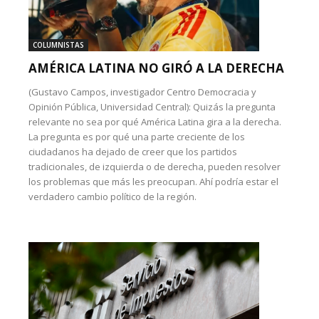
COLUMNISTAS
AMÉRICA LATINA NO GIRÓ A LA DERECHA
(Gustavo Campos, investigador Centro Democracia y
Opinión Pública, Universidad Central): Quizás la pregunta
relevante no sea por qué América Latina gira a la derecha.
La pregunta es por qué una parte creciente de los
ciudadanos ha dejado de creer que los partidos
tradicionales, de izquierda o de derecha, pueden resolver
los problemas que más les preocupan. Ahí podría estar el
verdadero cambio político de la región.