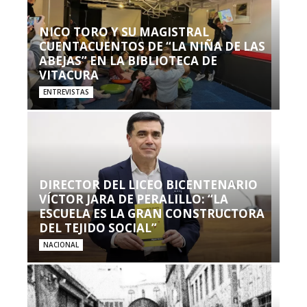
NICO TORO Y SU MAGISTRAL
CUENTACUENTOS DE “LA NIÑA DE LAS
ABEJAS” EN LA BIBLIOTECA DE
VITACURA
ENTREVISTAS
DIRECTOR DEL LICEO BICENTENARIO
VÍCTOR JARA DE PERALILLO: “LA
ESCUELA ES LA GRAN CONSTRUCTORA
DEL TEJIDO SOCIAL”
NACIONAL