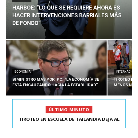
HARBOE: “LO QUE SE REQUIERE AHORA ES
HACER INTERVENCIONES BARRIALES MÁS
DE FONDO”
ECONOMÍA
INTERNACIONA
BIMINISTRO MAS POR IPC: “LA ECONOMÍA SE
TIROTEO EN 
ESTÁ ENCAUZANDO HACIA LA ESTABILIDAD”
MENOS NUEV
ÚLTIMO MINUTO
TIROTEO EN ESCUELA DE TAILANDIA DEJA AL
HARBOE: “LO QUE SE REQUIERE AHORA ES HACER
MENOS NUEVE MU...
INTER...