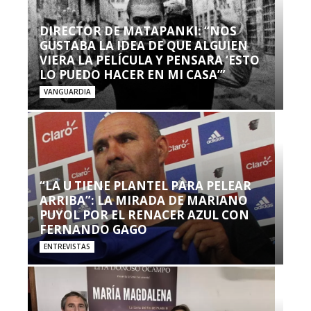
DIRECTOR DE MATAPANKI: “NOS
GUSTABA LA IDEA DE QUE ALGUIEN
VIERA LA PELÍCULA Y PENSARA ‘ESTO
LO PUEDO HACER EN MI CASA’”
VANGUARDIA
“LA U TIENE PLANTEL PARA PELEAR
ARRIBA”: LA MIRADA DE MARIANO
PUYOL POR EL RENACER AZUL CON
FERNANDO GAGO
ENTREVISTAS