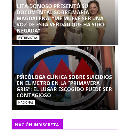
LITA DONOSO PRESENTÓ SU
DOCUMENTAL SOBRE MARÍA
MAGDALENA: “ME MUEVE SER UNA
VOZ DE ESTA VERDAD QUE HA SIDO
NEGADA”
ENTREVISTAS
PSICÓLOGA CLÍNICA SOBRE SUICIDIOS
EN EL METRO EN LA “PRIMAVERA
GRIS”: EL LUGAR ESCOGIDO PUEDE SER
CONTAGIOSO
NACIONAL
NACIÓN INDISCRETA