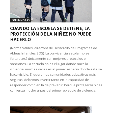
COLUMNISTAS
CUANDO LA ESCUELA SE DETIENE, LA
PROTECCIÓN DE LA NIÑEZ NO PUEDE
HACERLO
(Norma Valdés, directora de Desarrollo de Programas de
Aldeas Infantiles SOS): La convivencia escolar no se
fortalecerá únicamente con mejores protocolos o
sanciones. La escuela no es el lugar donde nace la
violencia; muchas veces es el primer espacio donde esta se
hace visible. Si queremos comunidades educativas más
seguras, debemos invertir tanto en la capacidad de
responder como en la de prevenir. Porque proteger la niñez
comienza mucho antes del primer episodio de violencia.