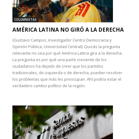
COLUMNISTAS
AMÉRICA LATINA NO GIRÓ A LA DERECHA
(Gustavo Campos, investigador Centro Democracia y
Opinión Pública, Universidad Central): Quizás la pregunta
relevante no sea por qué América Latina gira a la derecha.
La pregunta es por qué una parte creciente de los
ciudadanos ha dejado de creer que los partidos
tradicionales, de izquierda o de derecha, pueden resolver
los problemas que más les preocupan. Ahí podría estar el
verdadero cambio político de la región.