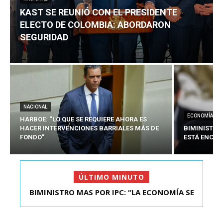
KAST SE REUNIÓ CON EL PRESIDENTE
ELECTO DE COLOMBIA: ABORDARON
SEGURIDAD
NACIONAL
ECONOMÍA
HARBOE: “LO QUE SE REQUIERE AHORA ES
HACER INTERVENCIONES BARRIALES MÁS DE
BIMINISTRO
FONDO”
ESTÁ ENCAU
ÚLTIMO MINUTO
BIMINISTRO MAS POR IPC: “LA ECONOMÍA SE
KAST SE REUNIÓ CON EL PRESIDENTE ELECTO DE
ESTÁ ENC...
COLOMBIA: A...