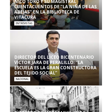
NICO TORO Y SU MAGISTRAL
CUENTACUENTOS DE “LA NIÑA DE LAS
ABEJAS” EN LA BIBLIOTECA DE
VITACURA
ENTREVISTAS
DIRECTOR DEL LICEO BICENTENARIO
VÍCTOR JARA DE PERALILLO: “LA
ESCUELA ES LA GRAN CONSTRUCTORA
DEL TEJIDO SOCIAL”
NACIONAL