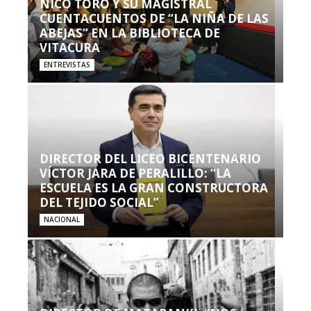
NICO TORO Y SU MAGISTRAL
CUENTACUENTOS DE “LA NIÑA DE LAS
ABEJAS” EN LA BIBLIOTECA DE
VITACURA
ENTREVISTAS
DIRECTOR DEL LICEO BICENTENARIO
VÍCTOR JARA DE PERALILLO: “LA
ESCUELA ES LA GRAN CONSTRUCTORA
DEL TEJIDO SOCIAL”
NACIONAL