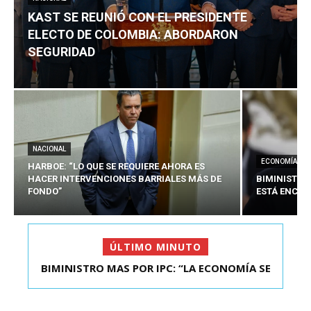
KAST SE REUNIÓ CON EL PRESIDENTE
ELECTO DE COLOMBIA: ABORDARON
SEGURIDAD
NACIONAL
ECONOMÍA
HARBOE: “LO QUE SE REQUIERE AHORA ES
HACER INTERVENCIONES BARRIALES MÁS DE
BIMINISTRO
FONDO”
ESTÁ ENCAU
ÚLTIMO MINUTO
BIMINISTRO MAS POR IPC: “LA ECONOMÍA SE
KAST SE REUNIÓ CON EL PRESIDENTE ELECTO DE
ESTÁ ENC...
COLOMBIA: A...