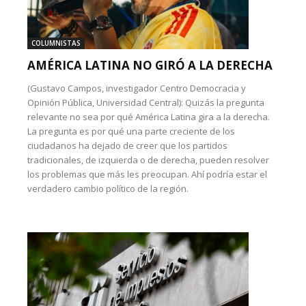
COLUMNISTAS
AMÉRICA LATINA NO GIRÓ A LA DERECHA
(Gustavo Campos, investigador Centro Democracia y
Opinión Pública, Universidad Central): Quizás la pregunta
relevante no sea por qué América Latina gira a la derecha.
La pregunta es por qué una parte creciente de los
ciudadanos ha dejado de creer que los partidos
tradicionales, de izquierda o de derecha, pueden resolver
los problemas que más les preocupan. Ahí podría estar el
verdadero cambio político de la región.