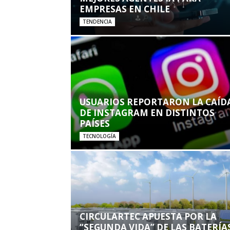
EMPRESAS EN CHILE
TENDENCIA
USUARIOS REPORTARON LA CAÍD
DE INSTAGRAM EN DISTINTOS
PAÍSES
TECNOLOGÍA
CIRCULARTEC APUESTA POR LA
“SEGUNDA VIDA” DE LAS BATERÍA