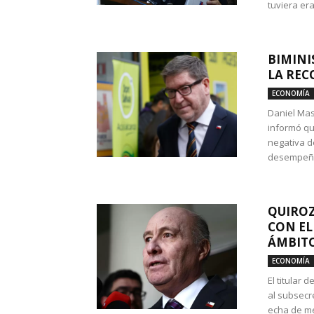
tuviera era
BIMINI
LA REC
ECONOMÍA
Daniel Mas
informó qu
negativa d
desempeño 
QUIROZ
CON EL
ÁMBITO
ECONOMÍA
El titular
al subsecr
echa de me