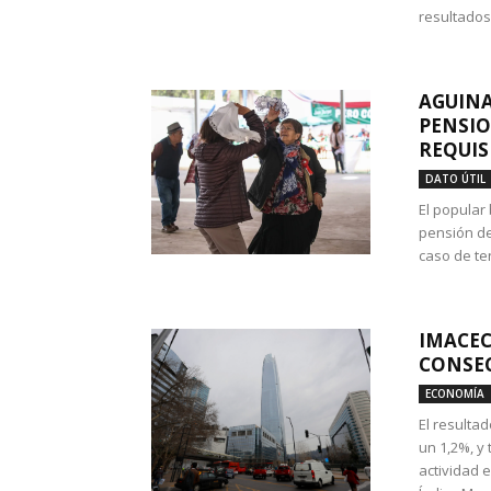
resultados
AGUINA
PENSIO
REQUIS
DATO ÚTIL
El popular
pensión de
caso de te
IMACEC
CONSEC
ECONOMÍA
El resulta
un 1,2%, y
actividad 