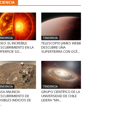
CIENCIA
ENDENCIA
TENDENCIA
DEO: EL INCREÍBLE
TELESCOPIO JAMES WEBB
ESCUBRIMIENTO EN LA
DESCUBRE UNA
PERFICIE SO...
SUPERTIERRA CON OCÉ...
ENDENCIA
TENDENCIA
ASA ANUNCIA
GRUPO CIENTÍFICO DE LA
ESCUBRIMIENTO DE
UNIVERSIDAD DE CHILE
SIBLES INDICIOS DE
LIDERA “MA...
..