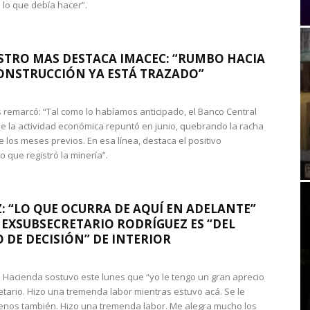
 lo que debía hacer”.
STRO MAS DESTACA IMACEC: “RUMBO HACIA
ONSTRUCCIÓN YA ESTÁ TRAZADO”
 remarcó: “Tal como lo habíamos anticipado, el Banco Central
e la actividad económica repuntó en junio, quebrando la racha
e los meses previos. En esa línea, destaca el positivo
que registró la minería”.
: “LO QUE OCURRA DE AQUÍ EN ADELANTE”
 EXSUBSECRETARIO RODRÍGUEZ ES “DEL
 DE DECISIÓN” DE INTERIOR
 de Hacienda sostuvo este lunes que “yo le tengo un gran aprecio
etario. Hizo una tremenda labor mientras estuvo acá. Se le
nos también. Hizo una tremenda labor. Me alegra mucho los