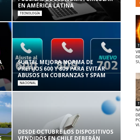
EN AMÉRICA LATINA
TECNOLOGÍA
T
VI
D
A
SUBTEL MEJORA NORMA DE
SU
PREFIJOS 600 Y 809 PARA EVITAR
ABUSOS EN COBRANZAS Y SPAM
NACIONAL
T
N
D
PO
VI.
DESDE OCTUBRE LOS DISPOSITIVOS
S
VENDIDOS EN CHILE DEBERÁN