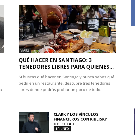
VIAJES
QUÉ HACER EN SANTIAGO: 3
TENEDORES LIBRES PARA QUIENES...
Si buscas qué hacer en Santiago y nunca sabes qué
pedir en un restaurante, descubre tres tenedores
 a
libres donde podrás probar un poco de todo.
CLARK Y LOS VÍNCULOS
FINANCIEROS CON KIBLISKY
DETECTAD...
TRIUNFO