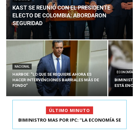
KAST SE REUNIÓ CON EL PRESIDENTE
ELECTO DE COLOMBIA: ABORDARON
SEGURIDAD
NACIONAL
ECONOMÍA
HARBOE: “LO QUE SE REQUIERE AHORA ES
HACER INTERVENCIONES BARRIALES MÁS DE
BIMINISTRO
FONDO”
ESTÁ ENCAU
ÚLTIMO MINUTO
BIMINISTRO MAS POR IPC: “LA ECONOMÍA SE
KAST SE REUNIÓ CON EL PRESIDENTE ELECTO DE
ESTÁ ENC...
COLOMBIA: A...