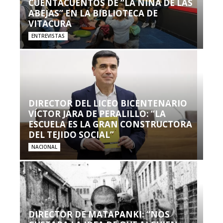
CUENTACUENTOS DE “LA NIÑA DE LAS
ABEJAS” EN LA BIBLIOTECA DE
VITACURA
ENTREVISTAS
DIRECTOR DEL LICEO BICENTENARIO
VÍCTOR JARA DE PERALILLO: “LA
ESCUELA ES LA GRAN CONSTRUCTORA
DEL TEJIDO SOCIAL”
NACIONAL
DIRECTOR DE MATAPANKI: “NOS