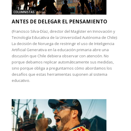
COLUMNISTAS
ANTES DE DELEGAR EL PENSAMIENTO
(Francisco Silva-Díaz, director del Magíster en Innovación y
Tecnología Educativa de la Universidad Autónoma de Chile):
La decisión de Noruega de restringir el uso de Inteligencia
Artificial Generativa en la educación primaria abre una
discusión que Chile debiera observar con atención. No
porque debamos replicar automáticamente sus medidas,
sino porque obliga a preguntarnos cómo abordamos los
desafíos que estas herramientas suponen al sistema
educativo.