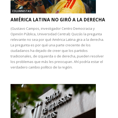
COLUMNISTAS
AMÉRICA LATINA NO GIRÓ A LA DERECHA
(Gustavo Campos, investigador Centro Democracia y
Opinión Pública, Universidad Central): Quizás la pregunta
relevante no sea por qué América Latina gira a la derecha.
La pregunta es por qué una parte creciente de los
ciudadanos ha dejado de creer que los partidos
tradicionales, de izquierda o de derecha, pueden resolver
los problemas que más les preocupan. Ahí podría estar el
verdadero cambio político de la región.