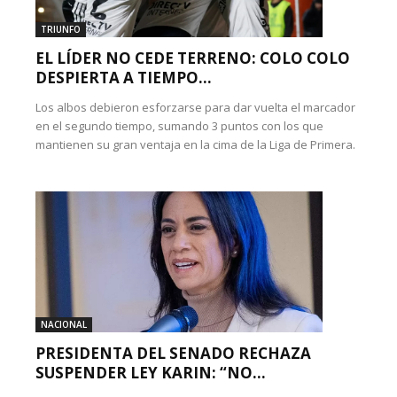
TRIUNFO
EL LÍDER NO CEDE TERRENO: COLO COLO
DESPIERTA A TIEMPO...
Los albos debieron esforzarse para dar vuelta el marcador
en el segundo tiempo, sumando 3 puntos con los que
mantienen su gran ventaja en la cima de la Liga de Primera.
NACIONAL
PRESIDENTA DEL SENADO RECHAZA
SUSPENDER LEY KARIN: “NO...