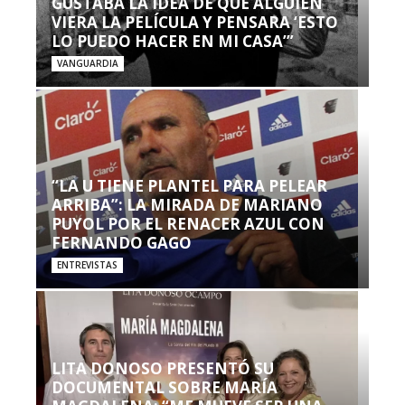
GUSTABA LA IDEA DE QUE ALGUIEN
VIERA LA PELÍCULA Y PENSARA ‘ESTO
LO PUEDO HACER EN MI CASA’”
VANGUARDIA
“LA U TIENE PLANTEL PARA PELEAR
ARRIBA”: LA MIRADA DE MARIANO
PUYOL POR EL RENACER AZUL CON
FERNANDO GAGO
ENTREVISTAS
LITA DONOSO PRESENTÓ SU
DOCUMENTAL SOBRE MARÍA