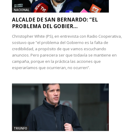
NACIONAL
ALCALDE DE SAN BERNARDO: “EL
PROBLEMA DEL GOBIER...
Christopher White (PS), en entrevista con Radio Cooperativa,
sostuvo que “el problema del Gobierno es la falta de
credibilidad, a propósito de que vamos escuchando
anuncios. Pero pareciera ser que todavía se mantiene en
campaña, porque en la práctica las acciones que
esperaríamos que ocurrieran, no ocurren”.
TRIUNFO