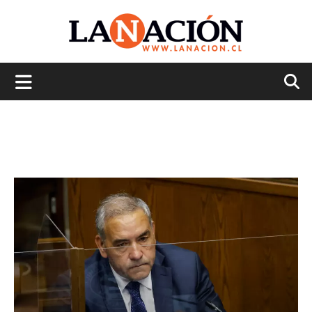
La
Nación