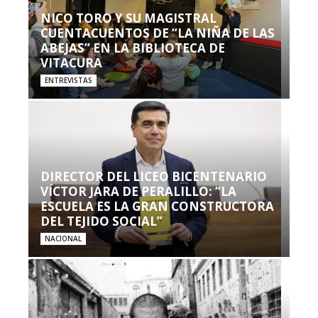
NICO TORO Y SU MAGISTRAL
CUENTACUENTOS DE “LA NIÑA DE LAS
ABEJAS” EN LA BIBLIOTECA DE
VITACURA
ENTREVISTAS
DIRECTOR DEL LICEO BICENTENARIO
VÍCTOR JARA DE PERALILLO: “LA
ESCUELA ES LA GRAN CONSTRUCTORA
DEL TEJIDO SOCIAL”
NACIONAL