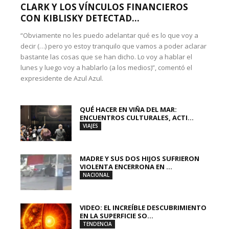
CLARK Y LOS VÍNCULOS FINANCIEROS
CON KIBLISKY DETECTAD...
“Obviamente no les puedo adelantar qué es lo que voy a
decir (…) pero yo estoy tranquilo que vamos a poder aclarar
bastante las cosas que se han dicho. Lo voy a hablar el
lunes y luego voy a hablarlo (a los medios)”, comentó el
expresidente de Azul Azul.
QUÉ HACER EN VIÑA DEL MAR:
ENCUENTROS CULTURALES, ACTI...
VIAJES
MADRE Y SUS DOS HIJOS SUFRIERON
VIOLENTA ENCERRONA EN ...
NACIONAL
VIDEO: EL INCREÍBLE DESCUBRIMIENTO
EN LA SUPERFICIE SO...
TENDENCIA