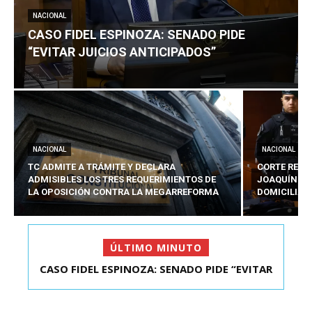
NACIONAL
CASO FIDEL ESPINOZA: SENADO PIDE
“EVITAR JUICIOS ANTICIPADOS”
NACIONAL
NACIONAL
TC ADMITE A TRÁMITE Y DECLARA
CORTE REVO
ADMISIBLES LOS TRES REQUERIMIENTOS DE
JOAQUÍN LA
LA OPOSICIÓN CONTRA LA MEGARREFORMA
DOMICILIAR
ÚLTIMO MINUTO
TC ADMITE A TRÁMITE Y DECLARA ADMISIBLES
LOS TRES REQU...