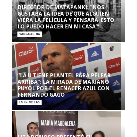
DIRECTOR DE MATAPANKI: “NOS
GUSTABA LA IDEA DE QUE ALGUIEN
VIERA LA PELÍCULA Y PENSARA ‘ESTO
LO PUEDO HACER EN MI CASA’”
VANGUARDIA
“LA U TIENE PLANTEL PARA PELEAR
ARRIBA”: LA MIRADA DE MARIANO
PUYOL POR EL RENACER AZUL CON
FERNANDO GAGO
ENTREVISTAS