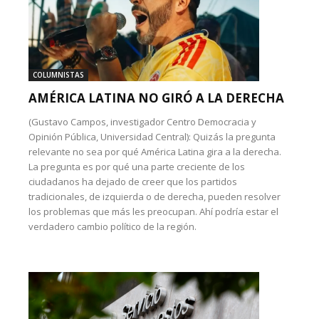
COLUMNISTAS
AMÉRICA LATINA NO GIRÓ A LA DERECHA
(Gustavo Campos, investigador Centro Democracia y
Opinión Pública, Universidad Central): Quizás la pregunta
relevante no sea por qué América Latina gira a la derecha.
La pregunta es por qué una parte creciente de los
ciudadanos ha dejado de creer que los partidos
tradicionales, de izquierda o de derecha, pueden resolver
los problemas que más les preocupan. Ahí podría estar el
verdadero cambio político de la región.