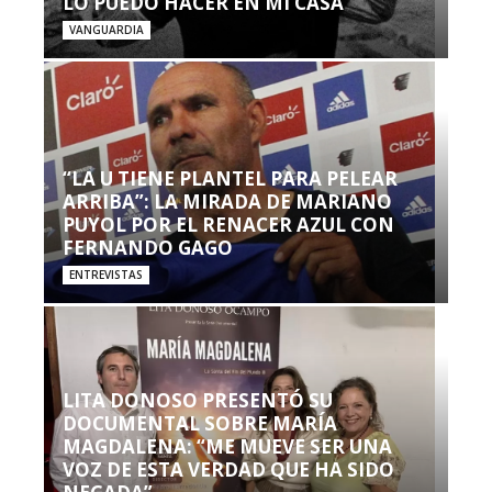
LO PUEDO HACER EN MI CASA’”
VANGUARDIA
“LA U TIENE PLANTEL PARA PELEAR
ARRIBA”: LA MIRADA DE MARIANO
PUYOL POR EL RENACER AZUL CON
FERNANDO GAGO
ENTREVISTAS
LITA DONOSO PRESENTÓ SU
DOCUMENTAL SOBRE MARÍA
MAGDALENA: “ME MUEVE SER UNA
VOZ DE ESTA VERDAD QUE HA SIDO