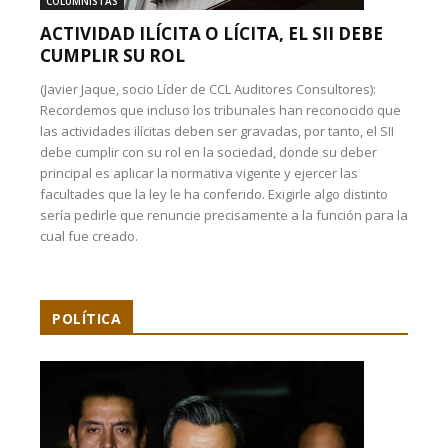
COLUMNISTAS
ACTIVIDAD ILÍCITA O LÍCITA, EL SII DEBE
CUMPLIR SU ROL
(Javier Jaque, socio Líder de CCL Auditores Consultores):
Recordemos que incluso los tribunales han reconocido que
las actividades ilícitas deben ser gravadas, por tanto, el SII
debe cumplir con su rol en la sociedad, donde su deber
principal es aplicar la normativa vigente y ejercer las
facultades que la ley le ha conferido. Exigirle algo distinto
sería pedirle que renuncie precisamente a la función para la
cual fue creado.
POLÍTICA