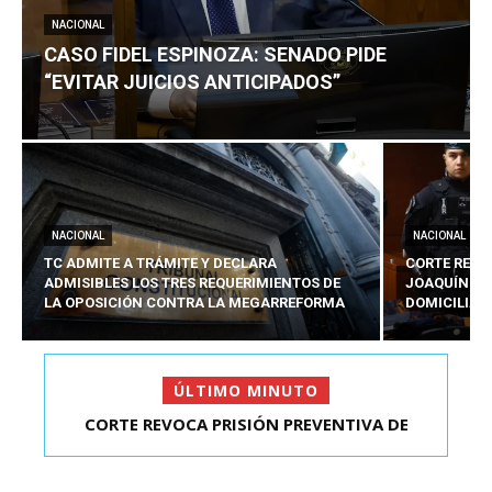
NACIONAL
CASO FIDEL ESPINOZA: SENADO PIDE
“EVITAR JUICIOS ANTICIPADOS”
NACIONAL
NACIONAL
TC ADMITE A TRÁMITE Y DECLARA
CORTE REVO
ADMISIBLES LOS TRES REQUERIMIENTOS DE
JOAQUÍN LA
LA OPOSICIÓN CONTRA LA MEGARREFORMA
DOMICILIAR
ÚLTIMO MINUTO
CORTE REVOCA PRISIÓN PREVENTIVA DE
CASO FIDEL ESPINOZA: SENADO PIDE “EVITAR
JOAQUÍN LAVÍN LEÓN:...
JUICIOS ANTIC...