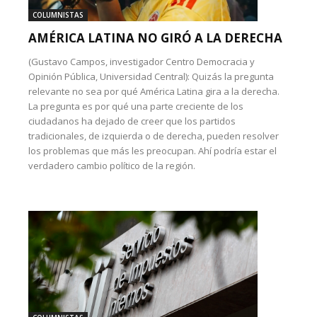
COLUMNISTAS
AMÉRICA LATINA NO GIRÓ A LA DERECHA
(Gustavo Campos, investigador Centro Democracia y
Opinión Pública, Universidad Central): Quizás la pregunta
relevante no sea por qué América Latina gira a la derecha.
La pregunta es por qué una parte creciente de los
ciudadanos ha dejado de creer que los partidos
tradicionales, de izquierda o de derecha, pueden resolver
los problemas que más les preocupan. Ahí podría estar el
verdadero cambio político de la región.