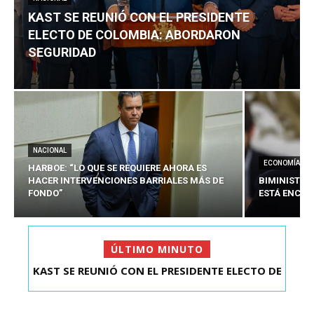
KAST SE REUNIÓ CON EL PRESIDENTE
ELECTO DE COLOMBIA: ABORDARON
SEGURIDAD
NACIONAL
ECONOMÍA
HARBOE: “LO QUE SE REQUIERE AHORA ES
HACER INTERVENCIONES BARRIALES MÁS DE
BIMINISTRO
FONDO”
ESTÁ ENCAU
ÚLTIMO MINUTO
HARBOE: “LO QUE SE REQUIERE AHORA ES HACER
INTER...