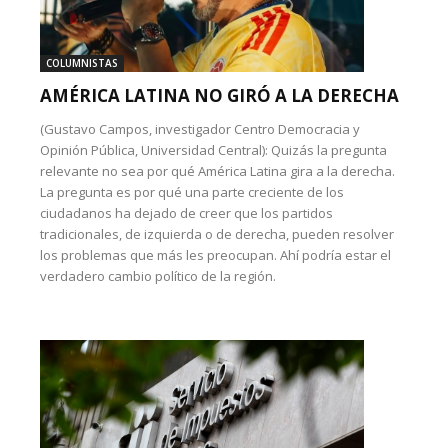
COLUMNISTAS
AMÉRICA LATINA NO GIRÓ A LA DERECHA
(Gustavo Campos, investigador Centro Democracia y
Opinión Pública, Universidad Central): Quizás la pregunta
relevante no sea por qué América Latina gira a la derecha.
La pregunta es por qué una parte creciente de los
ciudadanos ha dejado de creer que los partidos
tradicionales, de izquierda o de derecha, pueden resolver
los problemas que más les preocupan. Ahí podría estar el
verdadero cambio político de la región.