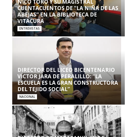
NICO TORO Y SU MAGISTRAL
CUENTACUENTOS DE “LA NIÑA DE LAS
ABEJAS” EN LA BIBLIOTECA DE
VITACURA
ENTREVISTAS
DIRECTOR DEL LICEO BICENTENARIO
VÍCTOR JARA DE PERALILLO: “LA
ESCUELA ES LA GRAN CONSTRUCTORA
DEL TEJIDO SOCIAL”
NACIONAL