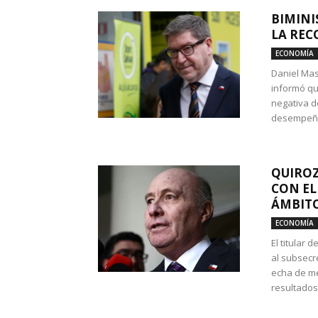
BIMINI
LA REC
ECONOMÍA
Daniel Mas
informó qu
negativa d
desempeño 
QUIROZ
CON EL
ÁMBITO
ECONOMÍA
El titular
al subsecr
echa de me
resultados