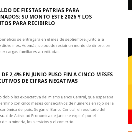
LDO DE FIESTAS PATRIAS PARA
NADOS: SU MONTO ESTE 2026 Y LOS
ITOS PARA RECIBIRLO
 beneficio se entregará en el mes de septiembre, junto a la
 dicho mes. Además, se puede recibir un monto de dinero, en
ner cargas familiares acreditadas.
 DE 2,4% EN JUNIO PUSO FIN A CINCO MESES
UTIVOS DE CIFRAS NEGATIVAS
do dobló las expectativa del mismo Banco Central, que esperaba
 terminó con cinco meses consecutivos de números en rojo de la
económica del país. Según el Banco Central, el resultado del
sual de Actividad Económica de junio se explicó por el
 de la minería, los servicios y el comercio.