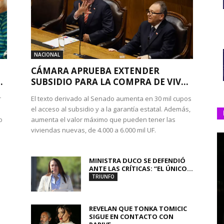
NACIONAL
CÁMARA APRUEBA EXTENDER
.
SUBSIDIO PARA LA COMPRA DE VIV...
r
El texto derivado al Senado aumenta en 30 mil cupos
el acceso al subsidio y a la garantía estatal. Además,
o
aumenta el valor máximo que pueden tener las
viviendas nuevas, de 4.000 a 6.000 mil UF.
MINISTRA DUCO SE DEFENDIÓ
ANTE LAS CRÍTICAS: “EL ÚNICO...
TRIUNFO
REVELAN QUE TONKA TOMICIC
SIGUE EN CONTACTO CON