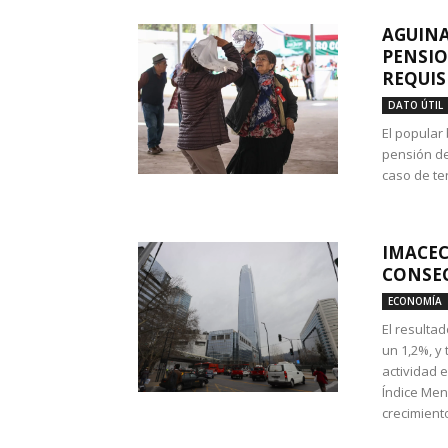
AGUINA
PENSIO
REQUIS
DATO ÚTIL
El popular
pensión de
caso de te
IMACEC
CONSEC
ECONOMÍA
El resulta
un 1,2%, y
actividad 
Índice Men
crecimiento