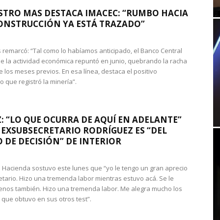
STRO MAS DESTACA IMACEC: “RUMBO HACIA
ONSTRUCCIÓN YA ESTÁ TRAZADO”
 remarcó: “Tal como lo habíamos anticipado, el Banco Central
e la actividad económica repuntó en junio, quebrando la racha
e los meses previos. En esa línea, destaca el positivo
que registró la minería”.
: “LO QUE OCURRA DE AQUÍ EN ADELANTE”
 EXSUBSECRETARIO RODRÍGUEZ ES “DEL
 DE DECISIÓN” DE INTERIOR
 de Hacienda sostuvo este lunes que “yo le tengo un gran aprecio
etario. Hizo una tremenda labor mientras estuvo acá. Se le
nos también. Hizo una tremenda labor. Me alegra mucho los
 que obtuvo en sus otros test”.