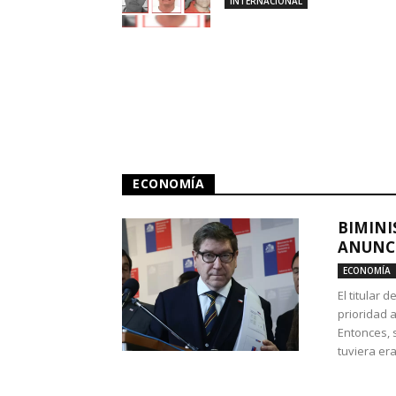
INTERNACIONAL
ECONOMÍA
BIMINI
ANUNCI
ECONOMÍA
El titular 
prioridad 
Entonces, 
tuviera era