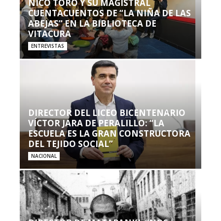
NICO TORO Y SU MAGISTRAL
CUENTACUENTOS DE “LA NIÑA DE LAS
ABEJAS” EN LA BIBLIOTECA DE
VITACURA
ENTREVISTAS
DIRECTOR DEL LICEO BICENTENARIO
VÍCTOR JARA DE PERALILLO: “LA
ESCUELA ES LA GRAN CONSTRUCTORA
DEL TEJIDO SOCIAL”
NACIONAL