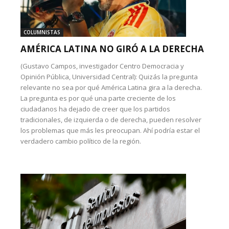
COLUMNISTAS
AMÉRICA LATINA NO GIRÓ A LA DERECHA
(Gustavo Campos, investigador Centro Democracia y
Opinión Pública, Universidad Central): Quizás la pregunta
relevante no sea por qué América Latina gira a la derecha.
La pregunta es por qué una parte creciente de los
ciudadanos ha dejado de creer que los partidos
tradicionales, de izquierda o de derecha, pueden resolver
los problemas que más les preocupan. Ahí podría estar el
verdadero cambio político de la región.