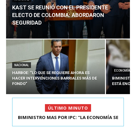
KAST SE REUNIÓ CON EL PRESIDENTE
ELECTO DE COLOMBIA: ABORDARON
SEGURIDAD
NACIONAL
ECONOMÍA
HARBOE: “LO QUE SE REQUIERE AHORA ES
HACER INTERVENCIONES BARRIALES MÁS DE
BIMINISTRO
FONDO”
ESTÁ ENCAU
ÚLTIMO MINUTO
BIMINISTRO MAS POR IPC: “LA ECONOMÍA SE
KAST SE REUNIÓ CON EL PRESIDENTE ELECTO DE
ESTÁ ENC...
COLOMBIA: A...