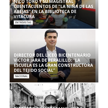
NICO TORO Y SU MAGISTRAL
CUENTACUENTOS DE “LA NIÑA DE LAS
ABEJAS” EN LA BIBLIOTECA DE
VITACURA
ENTREVISTAS
DIRECTOR DEL LICEO BICENTENARIO
VÍCTOR JARA DE PERALILLO: “LA
ESCUELA ES LA GRAN CONSTRUCTORA
DEL TEJIDO SOCIAL”
NACIONAL