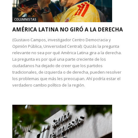
COLUMNISTAS
AMÉRICA LATINA NO GIRÓ A LA DERECHA
(Gustavo Campos, investigador Centro Democracia y
Opinión Pública, Universidad Central): Quizás la pregunta
relevante no sea por qué América Latina gira a la derecha.
La pregunta es por qué una parte creciente de los
ciudadanos ha dejado de creer que los partidos
tradicionales, de izquierda o de derecha, pueden resolver
los problemas que más les preocupan. Ahí podría estar el
verdadero cambio político de la región.