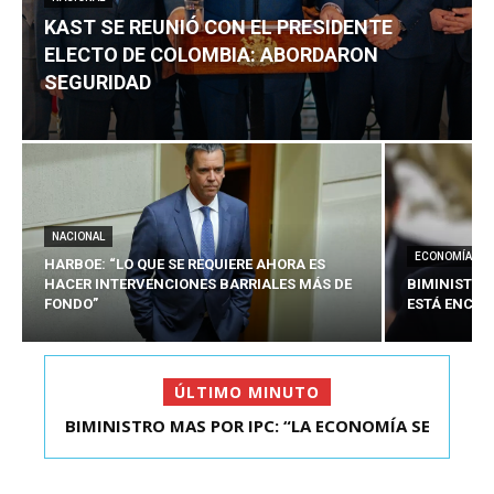
KAST SE REUNIÓ CON EL PRESIDENTE
ELECTO DE COLOMBIA: ABORDARON
SEGURIDAD
NACIONAL
ECONOMÍA
HARBOE: “LO QUE SE REQUIERE AHORA ES
HACER INTERVENCIONES BARRIALES MÁS DE
BIMINISTRO
FONDO”
ESTÁ ENCAU
ÚLTIMO MINUTO
BIMINISTRO MAS POR IPC: “LA ECONOMÍA SE
KAST SE REUNIÓ CON EL PRESIDENTE ELECTO DE
ESTÁ ENC...
COLOMBIA: A...