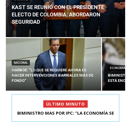
KAST SE REUNIÓ CON EL PRESIDENTE
ELECTO DE COLOMBIA: ABORDARON
SEGURIDAD
NACIONAL
ECONOMÍA
HARBOE: “LO QUE SE REQUIERE AHORA ES
HACER INTERVENCIONES BARRIALES MÁS DE
BIMINISTRO
FONDO”
ESTÁ ENCAU
ÚLTIMO MINUTO
BIMINISTRO MAS POR IPC: “LA ECONOMÍA SE
KAST SE REUNIÓ CON EL PRESIDENTE ELECTO DE
ESTÁ ENC...
COLOMBIA: A...