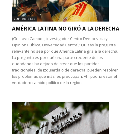
COLUMNISTAS
AMÉRICA LATINA NO GIRÓ A LA DERECHA
(Gustavo Campos, investigador Centro Democracia y
Opinión Pública, Universidad Central): Quizás la pregunta
relevante no sea por qué América Latina gira a la derecha.
La pregunta es por qué una parte creciente de los
ciudadanos ha dejado de creer que los partidos
tradicionales, de izquierda o de derecha, pueden resolver
los problemas que más les preocupan. Ahí podría estar el
verdadero cambio político de la región.