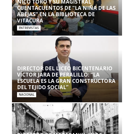
NICO TORO Y SU MAGISTRAL
CUENTACUENTOS DE “LA NIÑA DE LAS
ABEJAS” EN LA BIBLIOTECA DE
VITACURA
ENTREVISTAS
DIRECTOR DEL LICEO BICENTENARIO
VÍCTOR JARA DE PERALILLO: “LA
ESCUELA ES LA GRAN CONSTRUCTORA
DEL TEJIDO SOCIAL”
NACIONAL