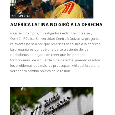
COLUMNISTAS
AMÉRICA LATINA NO GIRÓ A LA DERECHA
(Gustavo Campos, investigador Centro Democracia y
Opinión Pública, Universidad Central): Quizás la pregunta
relevante no sea por qué América Latina gira a la derecha.
La pregunta es por qué una parte creciente de los
ciudadanos ha dejado de creer que los partidos
tradicionales, de izquierda o de derecha, pueden resolver
los problemas que más les preocupan. Ahí podría estar el
verdadero cambio político de la región.