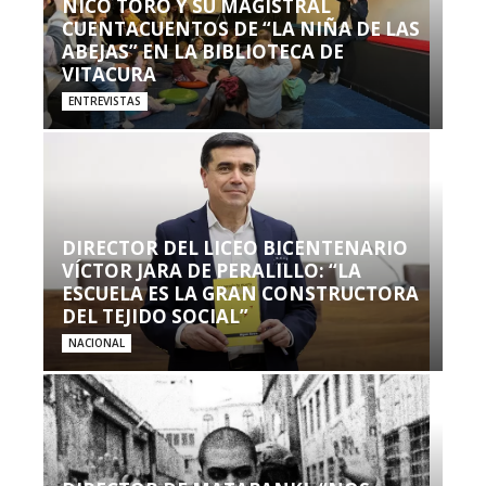
NICO TORO Y SU MAGISTRAL
CUENTACUENTOS DE “LA NIÑA DE LAS
ABEJAS” EN LA BIBLIOTECA DE
VITACURA
ENTREVISTAS
DIRECTOR DEL LICEO BICENTENARIO
VÍCTOR JARA DE PERALILLO: “LA
ESCUELA ES LA GRAN CONSTRUCTORA
DEL TEJIDO SOCIAL”
NACIONAL