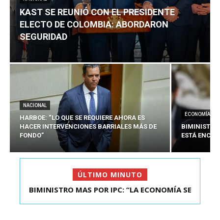
KAST SE REUNIÓ CON EL PRESIDENTE
ELECTO DE COLOMBIA: ABORDARON
SEGURIDAD
NACIONAL
ECONOMÍA
HARBOE: “LO QUE SE REQUIERE AHORA ES
HACER INTERVENCIONES BARRIALES MÁS DE
BIMINISTRO
FONDO”
ESTÁ ENCAU
ÚLTIMO MINUTO
BIMINISTRO MAS POR IPC: “LA ECONOMÍA SE
KAST SE REUNIÓ CON EL PRESIDENTE ELECTO DE
ESTÁ ENC...
COLOMBIA: A...