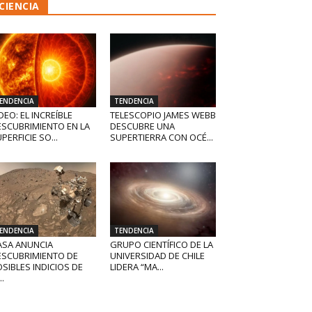
CIENCIA
ENDENCIA
TENDENCIA
DEO: EL INCREÍBLE
TELESCOPIO JAMES WEBB
ESCUBRIMIENTO EN LA
DESCUBRE UNA
PERFICIE SO...
SUPERTIERRA CON OCÉ...
ENDENCIA
TENDENCIA
ASA ANUNCIA
GRUPO CIENTÍFICO DE LA
ESCUBRIMIENTO DE
UNIVERSIDAD DE CHILE
SIBLES INDICIOS DE
LIDERA “MA...
..