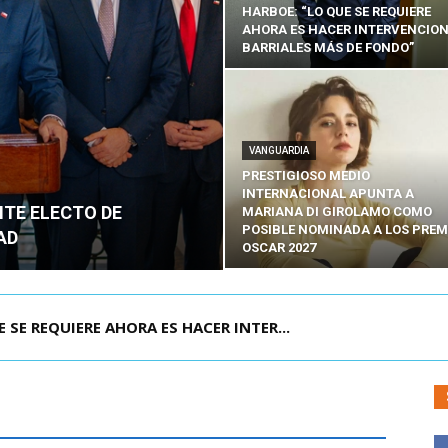
HARBOE: “LO QUE SE REQUIERE
AHORA ES HACER INTERVENCIO
BARRIALES MÁS DE FONDO”
VANGUARDIA
PRESTIGIOSO MEDIO
INTERNACIONAL APUNTA A
NTE ELECTO DE
MARIANA DI GIROLAMO COMO
POSIBLE NOMINADA A LOS PREM
AD
OSCAR 2027
POR IPC: “LA ECONOMÍA SE ESTÁ ENC...