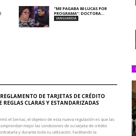
“ME PAGABA 80 LUCAS POR
E
PROGRAMA”: DOCTORA...
VANGUARDIA
REGLAMENTO DE TARJETAS DE CRÉDITO
 REGLAS CLARAS Y ESTANDARIZADAS
rmó el Sernac, el objetivo de esta nueva regulación es que las
omprendan mejor las condiciones de su tarjeta de crédito
ntratarla y durante toda su utilización. Facilitando la