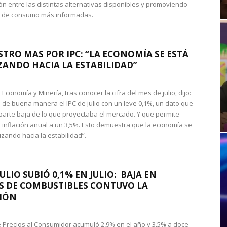
n entre las distintas alternativas disponibles y promoviendo
s de consumo más informadas.
STRO MAS POR IPC: “LA ECONOMÍA SE ESTÁ
ANDO HACIA LA ESTABILIDAD”
de Economía y Minería, tras conocer la cifra del mes de julio, dijo:
 de buena manera el IPC de julio con un leve 0,1%, un dato que
 parte baja de lo que proyectaba el mercado. Y que permite
 inflación anual a un 3,5%. Esto demuestra que la economía se
zando hacia la estabilidad”.
JULIO SUBIÓ 0,1% EN JULIO: BAJA EN
S DE COMBUSTIBLES CONTUVO LA
IÓN
de Precios al Consumidor acumuló 2,9% en el año y 3,5% a doce