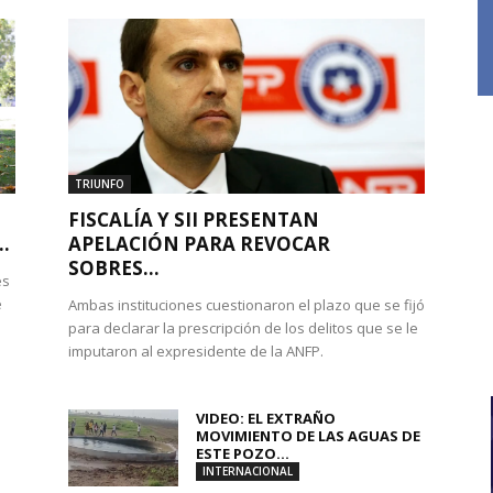
TRIUNFO
FISCALÍA Y SII PRESENTAN
.
APELACIÓN PARA REVOCAR
SOBRES...
es
e
Ambas instituciones cuestionaron el plazo que se fijó
para declarar la prescripción de los delitos que se le
imputaron al expresidente de la ANFP.
VIDEO: EL EXTRAÑO
MOVIMIENTO DE LAS AGUAS DE
ESTE POZO...
INTERNACIONAL