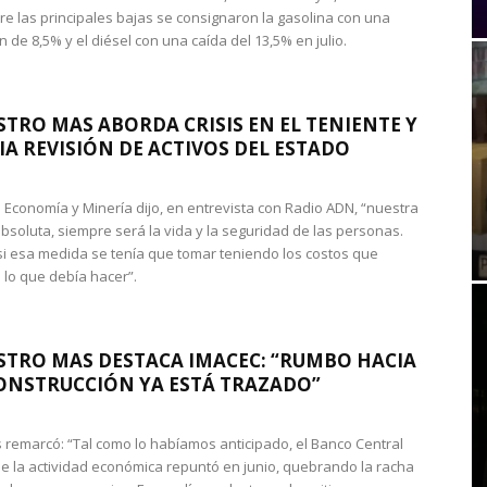
re las principales bajas se consignaron la gasolina con una
 de 8,5% y el diésel con una caída del 13,5% en julio.
STRO MAS ABORDA CRISIS EN EL TENIENTE Y
A REVISIÓN DE ACTIVOS DEL ESTADO
de Economía y Minería dijo, en entrevista con Radio ADN, “nuestra
absoluta, siempre será la vida y la seguridad de las personas.
si esa medida se tenía que tomar teniendo los costos que
 lo que debía hacer”.
STRO MAS DESTACA IMACEC: “RUMBO HACIA
ONSTRUCCIÓN YA ESTÁ TRAZADO”
 remarcó: “Tal como lo habíamos anticipado, el Banco Central
e la actividad económica repuntó en junio, quebrando la racha