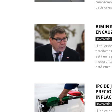
comparació
decisione
BIMINI
ENCAUZ
ECONOMÍA
El titular 
“Recibimos
está en la
moderar la
está encau
IPC DE 
PRECIO
INFLAC
ECONOMÍA
El Índice 