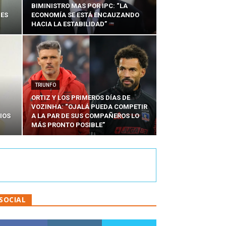
BIMINISTRO MAS POR IPC: “LA
NES
ECONOMÍA SE ESTÁ ENCAUZANDO
HACIA LA ESTABILIDAD”
TRIUNFO
ORTIZ Y LOS PRIMEROS DÍAS DE
VOZINHA: “OJALÁ PUEDA COMPETIR
IOS
A LA PAR DE SUS COMPAÑEROS LO
MÁS PRONTO POSIBLE”
SOCIAL