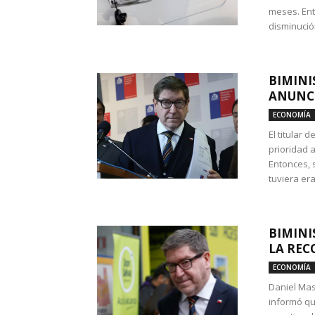
meses. Ent
disminución
BIMINI
ANUNCI
ECONOMÍA
El titular 
prioridad 
Entonces, 
tuviera era
BIMINI
LA REC
ECONOMÍA
Daniel Mas
informó qu