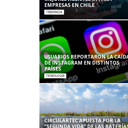
EMPRESAS EN CHILE
TENDENCIA
USUARIOS REPORTARON LA CAÍD
DE INSTAGRAM EN DISTINTOS
PAÍSES
TECNOLOGÍA
CIRCULARTEC APUESTA POR LA
“SEGUNDA VIDA” DE LAS BATERÍA