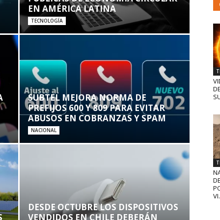
EN AMÉRICA LATINA
TECNOLOGÍA
T
VI
D
A
SUBTEL MEJORA NORMA DE
SU
PREFIJOS 600 Y 809 PARA EVITAR
ABUSOS EN COBRANZAS Y SPAM
NACIONAL
T
N
D
PO
VI.
DESDE OCTUBRE LOS DISPOSITIVOS
S
VENDIDOS EN CHILE DEBERÁN