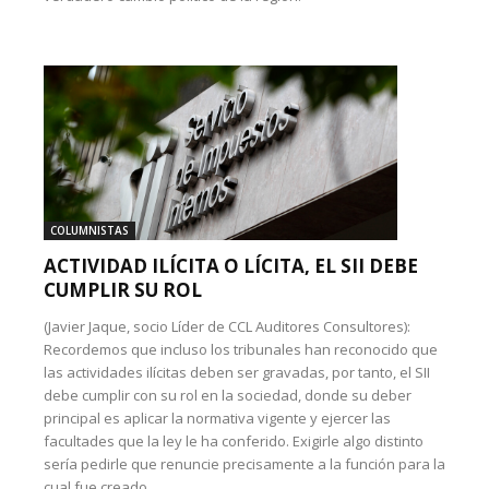
COLUMNISTAS
ACTIVIDAD ILÍCITA O LÍCITA, EL SII DEBE
CUMPLIR SU ROL
(Javier Jaque, socio Líder de CCL Auditores Consultores):
Recordemos que incluso los tribunales han reconocido que
las actividades ilícitas deben ser gravadas, por tanto, el SII
debe cumplir con su rol en la sociedad, donde su deber
principal es aplicar la normativa vigente y ejercer las
facultades que la ley le ha conferido. Exigirle algo distinto
sería pedirle que renuncie precisamente a la función para la
cual fue creado.