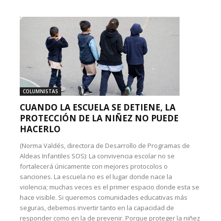
COLUMNISTAS
CUANDO LA ESCUELA SE DETIENE, LA
PROTECCIÓN DE LA NIÑEZ NO PUEDE
HACERLO
(Norma Valdés, directora de Desarrollo de Programas de
Aldeas Infantiles SOS): La convivencia escolar no se
fortalecerá únicamente con mejores protocolos o
sanciones. La escuela no es el lugar donde nace la
violencia; muchas veces es el primer espacio donde esta se
hace visible. Si queremos comunidades educativas más
seguras, debemos invertir tanto en la capacidad de
responder como en la de prevenir. Porque proteger la niñez