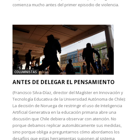
comienza mucho antes del primer episodio de violencia.
COLUMNISTAS
ANTES DE DELEGAR EL PENSAMIENTO
(Francisco Silva-Díaz, director del Magíster en Innovación y
Tecnología Educativa de la Universidad Autónoma de Chile):
La decisión de Noruega de restringir el uso de Inteligencia
Artificial Generativa en la educación primaria abre una
discusión que Chile debiera observar con atención. No
porque debamos replicar automáticamente sus medidas,
sino porque obliga a preguntarnos cómo abordamos los
desafíos que estas herramientas suponen al sistema