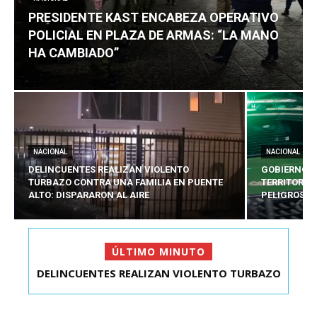
PRESIDENTE KAST ENCABEZA OPERATIVO
POLICIAL EN PLAZA DE ARMAS: “LA MANO
HA CAMBIADO”
NACIONAL
NACIONAL
DELINCUENTES REALIZAN VIOLENTO
GOBIERNO E
TURBAZO CONTRA UNA FAMILIA EN PUENTE
TERRITORIA
ALTO: DISPARARON AL AIRE
PELIGROSO
ÚLTIMO MINUTO
DELINCUENTES REALIZAN VIOLENTO TURBAZO
GOBIERNO EVALÚA ESTADO DE EXCEPCIÓN
CONTRA UNA FAMI...
TERRITORIAL PARA 5...