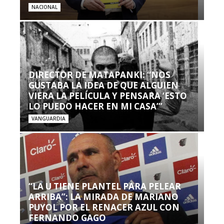
NACIONAL
DIRECTOR DE MATAPANKI: “NOS
GUSTABA LA IDEA DE QUE ALGUIEN
VIERA LA PELÍCULA Y PENSARA ‘ESTO
LO PUEDO HACER EN MI CASA’”
VANGUARDIA
“LA U TIENE PLANTEL PARA PELEAR
ARRIBA”: LA MIRADA DE MARIANO
PUYOL POR EL RENACER AZUL CON
FERNANDO GAGO