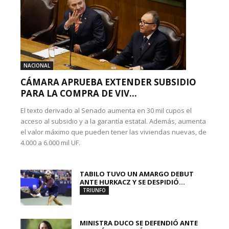
NACIONAL
CÁMARA APRUEBA EXTENDER SUBSIDIO
PARA LA COMPRA DE VIV...
El texto derivado al Senado aumenta en 30 mil cupos el
acceso al subsidio y a la garantía estatal. Además, aumenta
el valor máximo que pueden tener las viviendas nuevas, de
4.000 a 6.000 mil UF.
TABILO TUVO UN AMARGO DEBUT
ANTE HURKACZ Y SE DESPIDIÓ...
TRIUNFO
MINISTRA DUCO SE DEFENDIÓ ANTE