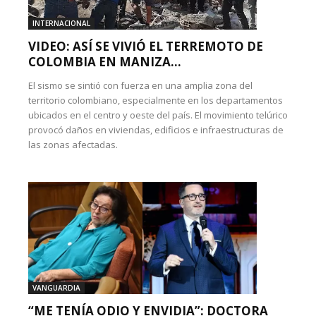
INTERNACIONAL
VIDEO: ASÍ SE VIVIÓ EL TERREMOTO DE
COLOMBIA EN MANIZA...
El sismo se sintió con fuerza en una amplia zona del
territorio colombiano, especialmente en los departamentos
ubicados en el centro y oeste del país. El movimiento telúrico
provocó daños en viviendas, edificios e infraestructuras de
las zonas afectadas.
VANGUARDIA
“ME TENÍA ODIO Y ENVIDIA”: DOCTORA