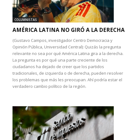
COLUMNISTAS
AMÉRICA LATINA NO GIRÓ A LA DERECHA
(Gustavo Campos, investigador Centro Democracia y
Opinión Pública, Universidad Central): Quizás la pregunta
relevante no sea por qué América Latina gira a la derecha.
La pregunta es por qué una parte creciente de los
ciudadanos ha dejado de creer que los partidos
tradicionales, de izquierda o de derecha, pueden resolver
los problemas que más les preocupan. Ahí podría estar el
verdadero cambio político de la región.