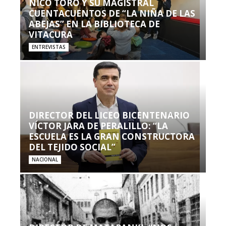
NICO TORO Y SU MAGISTRAL
CUENTACUENTOS DE “LA NIÑA DE LAS
ABEJAS” EN LA BIBLIOTECA DE
VITACURA
ENTREVISTAS
DIRECTOR DEL LICEO BICENTENARIO
VÍCTOR JARA DE PERALILLO: “LA
ESCUELA ES LA GRAN CONSTRUCTORA
DEL TEJIDO SOCIAL”
NACIONAL