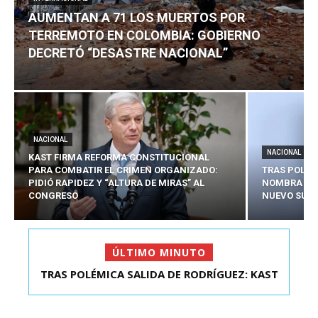
AUMENTAN A 71 LOS MUERTOS POR
TERREMOTO EN COLOMBIA: GOBIERNO
DECRETÓ “DESASTRE NACIONAL”
NACIONAL
NACIONAL
KAST FIRMA REFORMA CONSTITUCIONAL
PARA COMBATIR EL CRIMEN ORGANIZADO:
TRAS POLÉM
PIDIÓ RAPIDEZ Y “ALTURA DE MIRAS” AL
NOMBRA A 
CONGRESO
NUEVO SUBS
ÚLTIMO MINUTO
TRAS POLÉMICA SALIDA DE RODRÍGUEZ: KAST
AUMENTAN A 71 LOS MUERTOS POR TERREMOTO
NOMBRA A SEBAS...
EN COLOMBIA: G...