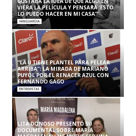
GUSTABA LA IDEA DE QUE ALGUIEN
VIERA LA PELÍCULA Y PENSARA ‘ESTO
LO PUEDO HACER EN MI CASA’”
VANGUARDIA
“LA U TIENE PLANTEL PARA PELEAR
ARRIBA”: LA MIRADA DE MARIANO
PUYOL POR EL RENACER AZUL CON
FERNANDO GAGO
ENTREVISTAS
LITA DONOSO PRESENTÓ SU
DOCUMENTAL SOBRE MARÍA