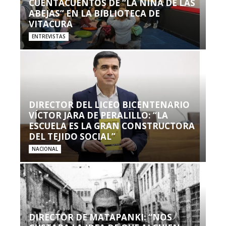
CUENTACUENTOS DE “LA NIÑA DE LAS
ABEJAS” EN LA BIBLIOTECA DE
VITACURA
ENTREVISTAS
DIRECTOR DEL LICEO BICENTENARIO
VÍCTOR JARA DE PERALILLO: “LA
ESCUELA ES LA GRAN CONSTRUCTORA
DEL TEJIDO SOCIAL”
NACIONAL
DIRECTOR DE MATAPANKI: “NOS