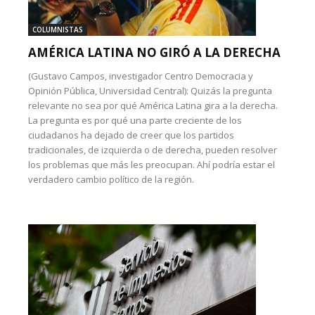
COLUMNISTAS
AMÉRICA LATINA NO GIRÓ A LA DERECHA
(Gustavo Campos, investigador Centro Democracia y
Opinión Pública, Universidad Central): Quizás la pregunta
relevante no sea por qué América Latina gira a la derecha.
La pregunta es por qué una parte creciente de los
ciudadanos ha dejado de creer que los partidos
tradicionales, de izquierda o de derecha, pueden resolver
los problemas que más les preocupan. Ahí podría estar el
verdadero cambio político de la región.