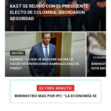
KAST SE REUNIÓ CON EL PRESIDENTE
ELECTO DE COLOMBIA: ABORDARON
SEGURIDAD
NACIONAL
ECONOMÍA
HARBOE: “LO QUE SE REQUIERE AHORA ES
HACER INTERVENCIONES BARRIALES MÁS DE
BIMINISTRO
FONDO”
ESTÁ ENCAU
ÚLTIMO MINUTO
BIMINISTRO MAS POR IPC: “LA ECONOMÍA SE
KAST SE REUNIÓ CON EL PRESIDENTE ELECTO DE
ESTÁ ENC...
COLOMBIA: A...