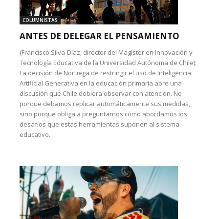
COLUMNISTAS
ANTES DE DELEGAR EL PENSAMIENTO
(Francisco Silva-Díaz, director del Magíster en Innovación y
Tecnología Educativa de la Universidad Autónoma de Chile):
La decisión de Noruega de restringir el uso de Inteligencia
Artificial Generativa en la educación primaria abre una
discusión que Chile debiera observar con atención. No
porque debamos replicar automáticamente sus medidas,
sino porque obliga a preguntarnos cómo abordamos los
desafíos que estas herramientas suponen al sistema
educativo.