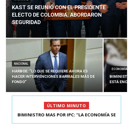
KAST SE REUNIÓ CON EL PRESIDENTE
ELECTO DE COLOMBIA: ABORDARON
SEGURIDAD
NACIONAL
ECONOMÍA
HARBOE: “LO QUE SE REQUIERE AHORA ES
HACER INTERVENCIONES BARRIALES MÁS DE
BIMINISTRO
FONDO”
ESTÁ ENCAU
ÚLTIMO MINUTO
BIMINISTRO MAS POR IPC: “LA ECONOMÍA SE
KAST SE REUNIÓ CON EL PRESIDENTE ELECTO DE
ESTÁ ENC...
COLOMBIA: A...