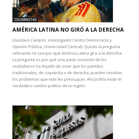
COLUMNISTAS
AMÉRICA LATINA NO GIRÓ A LA DERECHA
(Gustavo Campos, investigador Centro Democracia y
Opinión Pública, Universidad Central): Quizás la pregunta
relevante no sea por qué América Latina gira a la derecha.
La pregunta es por qué una parte creciente de los
ciudadanos ha dejado de creer que los partidos
tradicionales, de izquierda o de derecha, pueden resolver
los problemas que más les preocupan. Ahí podría estar el
verdadero cambio político de la región.