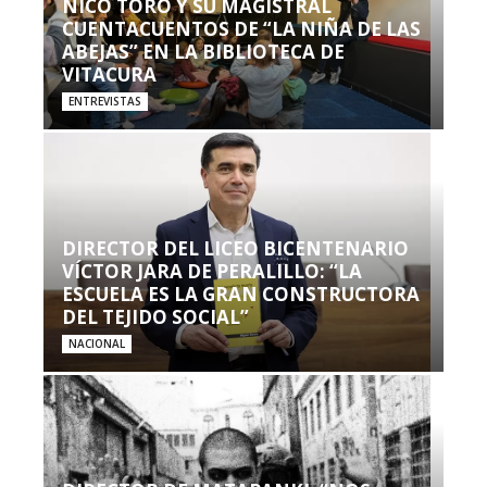
NICO TORO Y SU MAGISTRAL
CUENTACUENTOS DE “LA NIÑA DE LAS
ABEJAS” EN LA BIBLIOTECA DE
VITACURA
ENTREVISTAS
DIRECTOR DEL LICEO BICENTENARIO
VÍCTOR JARA DE PERALILLO: “LA
ESCUELA ES LA GRAN CONSTRUCTORA
DEL TEJIDO SOCIAL”
NACIONAL