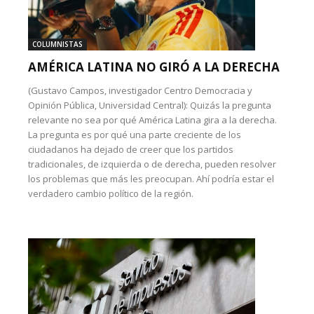
COLUMNISTAS
AMÉRICA LATINA NO GIRÓ A LA DERECHA
(Gustavo Campos, investigador Centro Democracia y
Opinión Pública, Universidad Central): Quizás la pregunta
relevante no sea por qué América Latina gira a la derecha.
La pregunta es por qué una parte creciente de los
ciudadanos ha dejado de creer que los partidos
tradicionales, de izquierda o de derecha, pueden resolver
los problemas que más les preocupan. Ahí podría estar el
verdadero cambio político de la región.