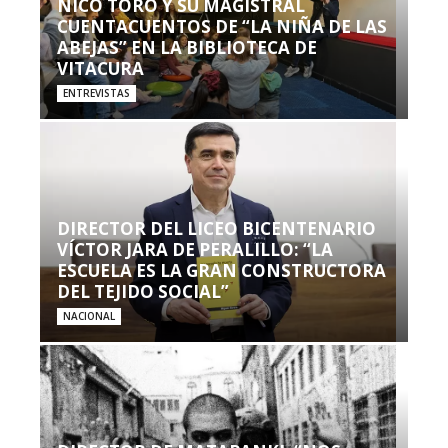
NICO TORO Y SU MAGISTRAL
CUENTACUENTOS DE “LA NIÑA DE LAS
ABEJAS” EN LA BIBLIOTECA DE
VITACURA
ENTREVISTAS
DIRECTOR DEL LICEO BICENTENARIO
VÍCTOR JARA DE PERALILLO: “LA
ESCUELA ES LA GRAN CONSTRUCTORA
DEL TEJIDO SOCIAL”
NACIONAL