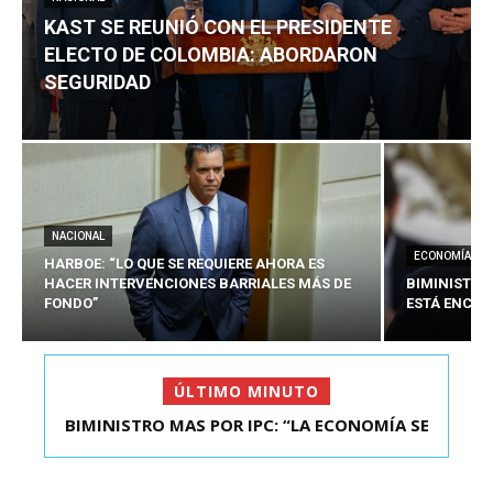
KAST SE REUNIÓ CON EL PRESIDENTE
ELECTO DE COLOMBIA: ABORDARON
SEGURIDAD
NACIONAL
ECONOMÍA
HARBOE: “LO QUE SE REQUIERE AHORA ES
HACER INTERVENCIONES BARRIALES MÁS DE
BIMINISTRO
FONDO”
ESTÁ ENCAU
ÚLTIMO MINUTO
BIMINISTRO MAS POR IPC: “LA ECONOMÍA SE
KAST SE REUNIÓ CON EL PRESIDENTE ELECTO DE
ESTÁ ENC...
COLOMBIA: A...