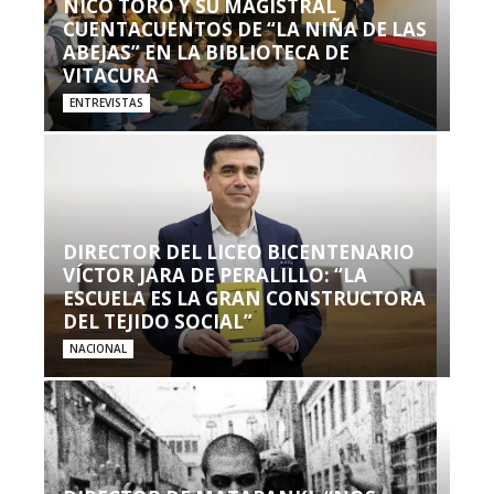
NICO TORO Y SU MAGISTRAL
CUENTACUENTOS DE “LA NIÑA DE LAS
ABEJAS” EN LA BIBLIOTECA DE
VITACURA
ENTREVISTAS
DIRECTOR DEL LICEO BICENTENARIO
VÍCTOR JARA DE PERALILLO: “LA
ESCUELA ES LA GRAN CONSTRUCTORA
DEL TEJIDO SOCIAL”
NACIONAL