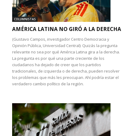
COLUMNISTAS
AMÉRICA LATINA NO GIRÓ A LA DERECHA
(Gustavo Campos, investigador Centro Democracia y
Opinión Pública, Universidad Central): Quizás la pregunta
relevante no sea por qué América Latina gira a la derecha.
La pregunta es por qué una parte creciente de los
ciudadanos ha dejado de creer que los partidos
tradicionales, de izquierda o de derecha, pueden resolver
los problemas que más les preocupan. Ahí podría estar el
verdadero cambio político de la región.