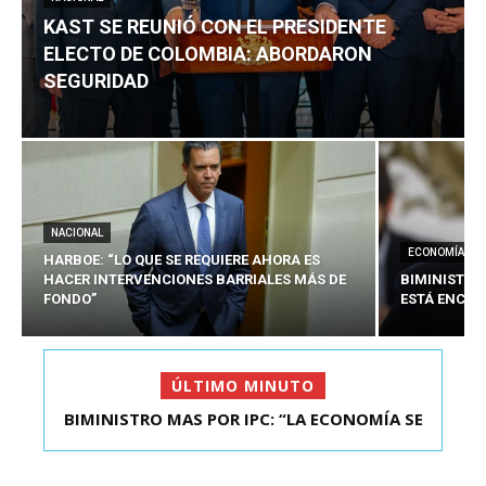
KAST SE REUNIÓ CON EL PRESIDENTE
ELECTO DE COLOMBIA: ABORDARON
SEGURIDAD
NACIONAL
ECONOMÍA
HARBOE: “LO QUE SE REQUIERE AHORA ES
HACER INTERVENCIONES BARRIALES MÁS DE
BIMINISTRO
FONDO”
ESTÁ ENCAU
ÚLTIMO MINUTO
BIMINISTRO MAS POR IPC: “LA ECONOMÍA SE
KAST SE REUNIÓ CON EL PRESIDENTE ELECTO DE
ESTÁ ENC...
COLOMBIA: A...