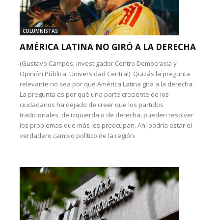
COLUMNISTAS
AMÉRICA LATINA NO GIRÓ A LA DERECHA
(Gustavo Campos, investigador Centro Democracia y
Opinión Pública, Universidad Central): Quizás la pregunta
relevante no sea por qué América Latina gira a la derecha.
La pregunta es por qué una parte creciente de los
ciudadanos ha dejado de creer que los partidos
tradicionales, de izquierda o de derecha, pueden resolver
los problemas que más les preocupan. Ahí podría estar el
verdadero cambio político de la región.