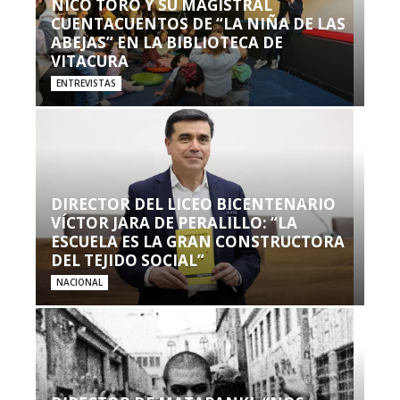
NICO TORO Y SU MAGISTRAL
CUENTACUENTOS DE “LA NIÑA DE LAS
ABEJAS” EN LA BIBLIOTECA DE
VITACURA
ENTREVISTAS
DIRECTOR DEL LICEO BICENTENARIO
VÍCTOR JARA DE PERALILLO: “LA
ESCUELA ES LA GRAN CONSTRUCTORA
DEL TEJIDO SOCIAL”
NACIONAL