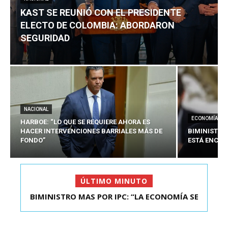
KAST SE REUNIÓ CON EL PRESIDENTE
ELECTO DE COLOMBIA: ABORDARON
SEGURIDAD
NACIONAL
ECONOMÍA
HARBOE: “LO QUE SE REQUIERE AHORA ES
HACER INTERVENCIONES BARRIALES MÁS DE
BIMINISTRO
FONDO”
ESTÁ ENCAU
ÚLTIMO MINUTO
BIMINISTRO MAS POR IPC: “LA ECONOMÍA SE
ESTÁ ENC...