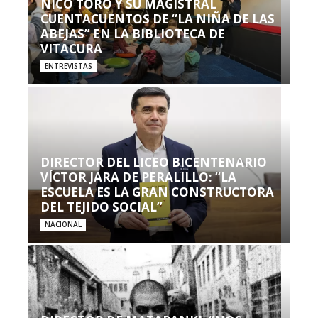
NICO TORO Y SU MAGISTRAL
CUENTACUENTOS DE “LA NIÑA DE LAS
ABEJAS” EN LA BIBLIOTECA DE
VITACURA
ENTREVISTAS
DIRECTOR DEL LICEO BICENTENARIO
VÍCTOR JARA DE PERALILLO: “LA
ESCUELA ES LA GRAN CONSTRUCTORA
DEL TEJIDO SOCIAL”
NACIONAL