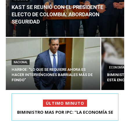
KAST SE REUNIÓ CON EL PRESIDENTE
ELECTO DE COLOMBIA: ABORDARON
SEGURIDAD
NACIONAL
ECONOMÍA
HARBOE: “LO QUE SE REQUIERE AHORA ES
HACER INTERVENCIONES BARRIALES MÁS DE
BIMINISTRO
FONDO”
ESTÁ ENCAU
ÚLTIMO MINUTO
BIMINISTRO MAS POR IPC: “LA ECONOMÍA SE
KAST SE REUNIÓ CON EL PRESIDENTE ELECTO DE
ESTÁ ENC...
COLOMBIA: A...