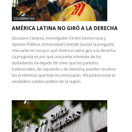
COLUMNISTAS
AMÉRICA LATINA NO GIRÓ A LA DERECHA
(Gustavo Campos, investigador Centro Democracia y
Opinión Pública, Universidad Central): Quizás la pregunta
relevante no sea por qué América Latina gira a la derecha.
La pregunta es por qué una parte creciente de los
ciudadanos ha dejado de creer que los partidos
tradicionales, de izquierda o de derecha, pueden resolver
los problemas que más les preocupan. Ahí podría estar el
verdadero cambio político de la región.