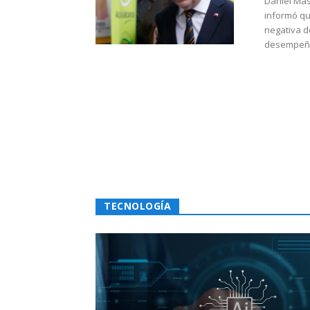
Daniel Mas
informó qu
negativa d
desempeño 
TECNOLOGÍA