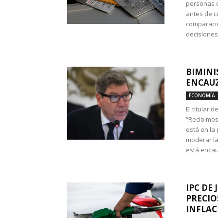
personas c
antes de co
comparació
decisione
BIMINI
ENCAUZ
ECONOMÍA
El titular 
“Recibimos
está en la
moderar la
está encau
IPC DE 
PRECIO
INFLAC