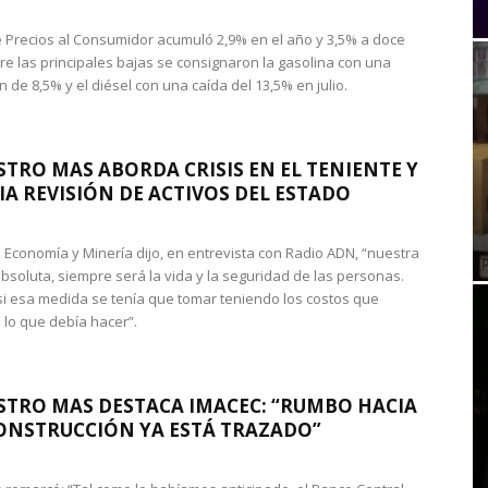
de Precios al Consumidor acumuló 2,9% en el año y 3,5% a doce
re las principales bajas se consignaron la gasolina con una
 de 8,5% y el diésel con una caída del 13,5% en julio.
STRO MAS ABORDA CRISIS EN EL TENIENTE Y
A REVISIÓN DE ACTIVOS DEL ESTADO
de Economía y Minería dijo, en entrevista con Radio ADN, “nuestra
absoluta, siempre será la vida y la seguridad de las personas.
si esa medida se tenía que tomar teniendo los costos que
 lo que debía hacer”.
STRO MAS DESTACA IMACEC: “RUMBO HACIA
ONSTRUCCIÓN YA ESTÁ TRAZADO”