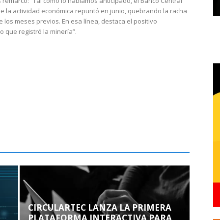
 remarcó: “Tal como lo habíamos anticipado, el Banco Central
e la actividad económica repuntó en junio, quebrando la racha
e los meses previos. En esa línea, destaca el positivo
que registró la minería”.
CIRCULARTEC LANZA LA PRIMERA
PLATAFORMA INTERACTIVA PARA