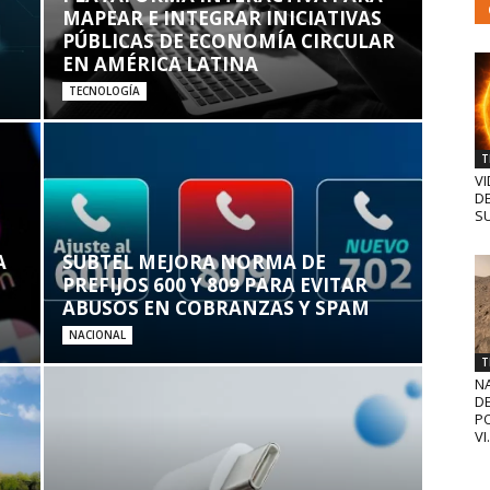
MAPEAR E INTEGRAR INICIATIVAS
PÚBLICAS DE ECONOMÍA CIRCULAR
EN AMÉRICA LATINA
TECNOLOGÍA
T
VI
D
SU
A
SUBTEL MEJORA NORMA DE
PREFIJOS 600 Y 809 PARA EVITAR
ABUSOS EN COBRANZAS Y SPAM
NACIONAL
T
N
D
PO
VI.