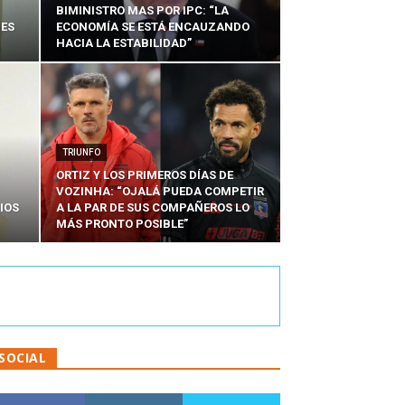
BIMINISTRO MAS POR IPC: “LA
NES
ECONOMÍA SE ESTÁ ENCAUZANDO
HACIA LA ESTABILIDAD”
TRIUNFO
ORTIZ Y LOS PRIMEROS DÍAS DE
VOZINHA: “OJALÁ PUEDA COMPETIR
IOS
A LA PAR DE SUS COMPAÑEROS LO
MÁS PRONTO POSIBLE”
SOCIAL