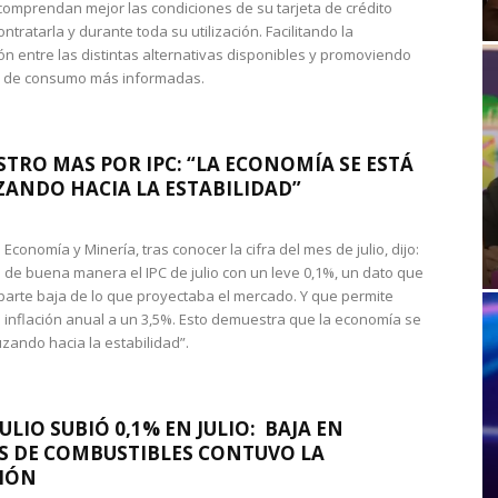
omprendan mejor las condiciones de su tarjeta de crédito
ntratarla y durante toda su utilización. Facilitando la
n entre las distintas alternativas disponibles y promoviendo
s de consumo más informadas.
STRO MAS POR IPC: “LA ECONOMÍA SE ESTÁ
ANDO HACIA LA ESTABILIDAD”
de Economía y Minería, tras conocer la cifra del mes de julio, dijo:
 de buena manera el IPC de julio con un leve 0,1%, un dato que
 parte baja de lo que proyectaba el mercado. Y que permite
 inflación anual a un 3,5%. Esto demuestra que la economía se
zando hacia la estabilidad”.
JULIO SUBIÓ 0,1% EN JULIO: BAJA EN
S DE COMBUSTIBLES CONTUVO LA
IÓN