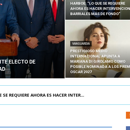
HARBOE: “LO QUE SE REQUIERE
AHORA ES HACER INTERVENCIO
BARRIALES MÁS DE FONDO”
VANGUARDIA
PRESTIGIOSO MEDIO
INTERNACIONAL APUNTA A
NTE ELECTO DE
MARIANA DI GIROLAMO COMO
POSIBLE NOMINADA A LOS PREM
AD
OSCAR 2027
POR IPC: “LA ECONOMÍA SE ESTÁ ENC...