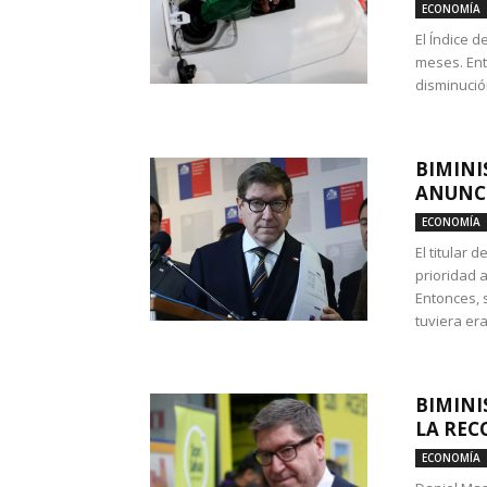
ECONOMÍA
El Índice 
meses. Ent
disminución
BIMINI
ANUNCI
ECONOMÍA
El titular 
prioridad 
Entonces, 
tuviera era
BIMINI
LA REC
ECONOMÍA