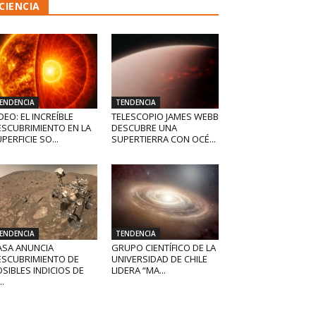
CIENCIA
ENDENCIA
TENDENCIA
DEO: EL INCREÍBLE
TELESCOPIO JAMES WEBB
ESCUBRIMIENTO EN LA
DESCUBRE UNA
PERFICIE SO...
SUPERTIERRA CON OCÉ...
ENDENCIA
TENDENCIA
ASA ANUNCIA
GRUPO CIENTÍFICO DE LA
ESCUBRIMIENTO DE
UNIVERSIDAD DE CHILE
SIBLES INDICIOS DE
LIDERA “MA...
..