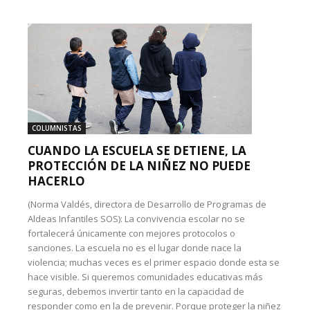
COLUMNISTAS
CUANDO LA ESCUELA SE DETIENE, LA
PROTECCIÓN DE LA NIÑEZ NO PUEDE
HACERLO
(Norma Valdés, directora de Desarrollo de Programas de
Aldeas Infantiles SOS): La convivencia escolar no se
fortalecerá únicamente con mejores protocolos o
sanciones. La escuela no es el lugar donde nace la
violencia; muchas veces es el primer espacio donde esta se
hace visible. Si queremos comunidades educativas más
seguras, debemos invertir tanto en la capacidad de
responder como en la de prevenir. Porque proteger la niñez