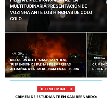
MULTITUDINARIA PRESENTACIÓN DE
VOZINHA ANTE LOS HINCHAS DE COLO
COLO
NACIONAL
NACIONAL
DIRECCIÓN DEL TRABAJO MANTIENE
SUSPENSIÓN DE FAENAS DE EMPRESAS
CRIMEN DE 
ALEDAÑAS A LA EMERGENCIA EN QUILICURA
DETIENEN A
ÚLTIMO MINUTO
FIESTA EN EL MONUMENTAL: LA
MULTITUDINARIA PRESENTACIÓ...