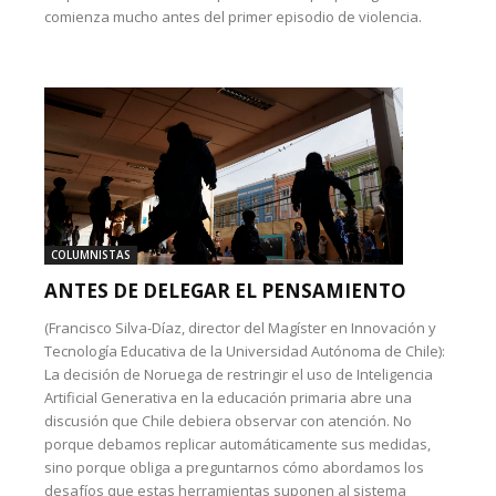
comienza mucho antes del primer episodio de violencia.
COLUMNISTAS
ANTES DE DELEGAR EL PENSAMIENTO
(Francisco Silva-Díaz, director del Magíster en Innovación y
Tecnología Educativa de la Universidad Autónoma de Chile):
La decisión de Noruega de restringir el uso de Inteligencia
Artificial Generativa en la educación primaria abre una
discusión que Chile debiera observar con atención. No
porque debamos replicar automáticamente sus medidas,
sino porque obliga a preguntarnos cómo abordamos los
desafíos que estas herramientas suponen al sistema