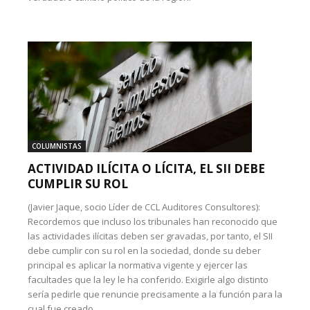
COLUMNISTAS
ACTIVIDAD ILÍCITA O LÍCITA, EL SII DEBE
CUMPLIR SU ROL
(Javier Jaque, socio Líder de CCL Auditores Consultores):
Recordemos que incluso los tribunales han reconocido que
las actividades ilícitas deben ser gravadas, por tanto, el SII
debe cumplir con su rol en la sociedad, donde su deber
principal es aplicar la normativa vigente y ejercer las
facultades que la ley le ha conferido. Exigirle algo distinto
sería pedirle que renuncie precisamente a la función para la
cual fue creado.