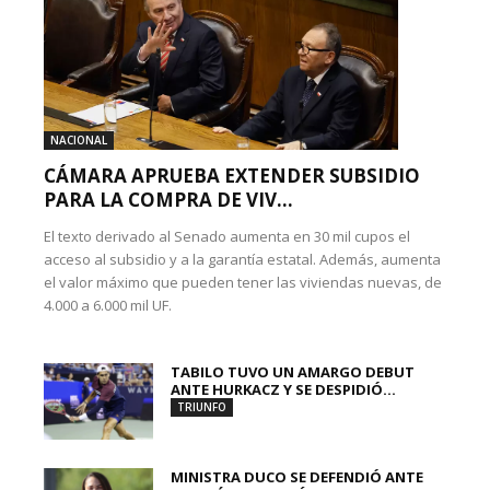
NACIONAL
CÁMARA APRUEBA EXTENDER SUBSIDIO
PARA LA COMPRA DE VIV...
El texto derivado al Senado aumenta en 30 mil cupos el
acceso al subsidio y a la garantía estatal. Además, aumenta
el valor máximo que pueden tener las viviendas nuevas, de
4.000 a 6.000 mil UF.
TABILO TUVO UN AMARGO DEBUT
ANTE HURKACZ Y SE DESPIDIÓ...
TRIUNFO
MINISTRA DUCO SE DEFENDIÓ ANTE