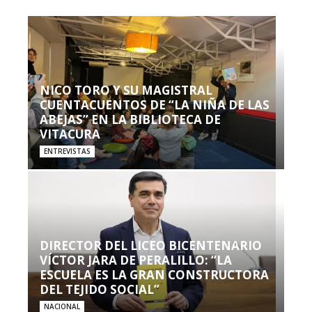
NICO TORO Y SU MAGISTRAL
CUENTACUENTOS DE “LA NIÑA DE LAS
ABEJAS” EN LA BIBLIOTECA DE
VITACURA
ENTREVISTAS
DIRECTOR DEL LICEO BICENTENARIO
VÍCTOR JARA DE PERALILLO: “LA
ESCUELA ES LA GRAN CONSTRUCTORA
DEL TEJIDO SOCIAL”
NACIONAL