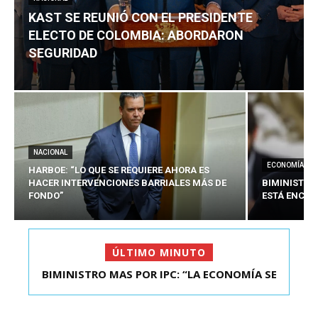
KAST SE REUNIÓ CON EL PRESIDENTE
ELECTO DE COLOMBIA: ABORDARON
SEGURIDAD
NACIONAL
ECONOMÍA
HARBOE: “LO QUE SE REQUIERE AHORA ES
HACER INTERVENCIONES BARRIALES MÁS DE
BIMINISTRO
FONDO”
ESTÁ ENCAU
ÚLTIMO MINUTO
BIMINISTRO MAS POR IPC: “LA ECONOMÍA SE
KAST SE REUNIÓ CON EL PRESIDENTE ELECTO DE
ESTÁ ENC...
COLOMBIA: A...