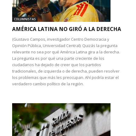
COLUMNISTAS
AMÉRICA LATINA NO GIRÓ A LA DERECHA
(Gustavo Campos, investigador Centro Democracia y
Opinión Pública, Universidad Central): Quizás la pregunta
relevante no sea por qué América Latina gira a la derecha.
La pregunta es por qué una parte creciente de los
ciudadanos ha dejado de creer que los partidos
tradicionales, de izquierda o de derecha, pueden resolver
los problemas que más les preocupan. Ahí podría estar el
verdadero cambio político de la región.