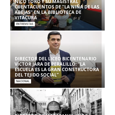
NICO TORO Y SU MAGISTRAL
CUENTACUENTOS DE “LA NIÑA DE LAS
ABEJAS” EN LA BIBLIOTECA DE
VITACURA
ENTREVISTAS
DIRECTOR DEL LICEO BICENTENARIO
VÍCTOR JARA DE PERALILLO: “LA
ESCUELA ES LA GRAN CONSTRUCTORA
DEL TEJIDO SOCIAL”
NACIONAL