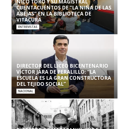
NICO TORO Y SU MAGISTRAL
CUENTACUENTOS DE “LA NIÑA DE LAS
ABEJAS” EN LA BIBLIOTECA DE
VITACURA
ENTREVISTAS
DIRECTOR DEL LICEO BICENTENARIO
VÍCTOR JARA DE PERALILLO: “LA
ESCUELA ES LA GRAN CONSTRUCTORA
DEL TEJIDO SOCIAL”
NACIONAL