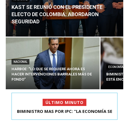
KAST SE REUNIÓ CON EL PRESIDENTE
ELECTO DE COLOMBIA: ABORDARON
SEGURIDAD
NACIONAL
ECONOMÍA
HARBOE: “LO QUE SE REQUIERE AHORA ES
HACER INTERVENCIONES BARRIALES MÁS DE
BIMINISTRO
FONDO”
ESTÁ ENCAU
ÚLTIMO MINUTO
BIMINISTRO MAS POR IPC: “LA ECONOMÍA SE
ESTÁ ENC...