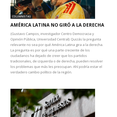
COLUMNISTAS
AMÉRICA LATINA NO GIRÓ A LA DERECHA
(Gustavo Campos, investigador Centro Democracia y
Opinión Pública, Universidad Central): Quizás la pregunta
relevante no sea por qué América Latina gira a la derecha.
La pregunta es por qué una parte creciente de los
ciudadanos ha dejado de creer que los partidos
tradicionales, de izquierda o de derecha, pueden resolver
los problemas que más les preocupan. Ahí podría estar el
verdadero cambio político de la región.