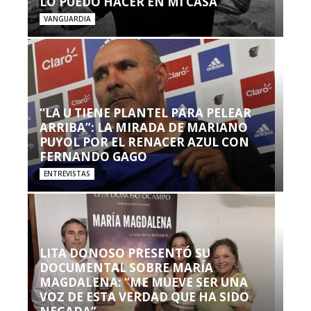
LO PUEDO HACER EN MI CASA’”
VANGUARDIA
“LA U TIENE PLANTEL PARA PELEAR
ARRIBA”: LA MIRADA DE MARIANO
PUYOL POR EL RENACER AZUL CON
FERNANDO GAGO
ENTREVISTAS
LITA DONOSO PRESENTÓ SU
DOCUMENTAL SOBRE MARÍA
MAGDALENA: “ME MUEVE SER UNA
VOZ DE ESTA VERDAD QUE HA SIDO