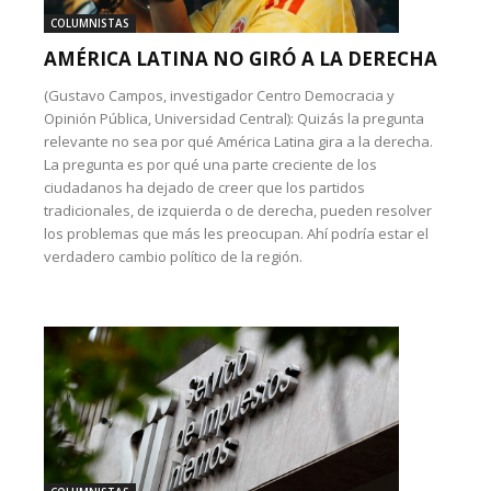
COLUMNISTAS
AMÉRICA LATINA NO GIRÓ A LA DERECHA
(Gustavo Campos, investigador Centro Democracia y
Opinión Pública, Universidad Central): Quizás la pregunta
relevante no sea por qué América Latina gira a la derecha.
La pregunta es por qué una parte creciente de los
ciudadanos ha dejado de creer que los partidos
tradicionales, de izquierda o de derecha, pueden resolver
los problemas que más les preocupan. Ahí podría estar el
verdadero cambio político de la región.