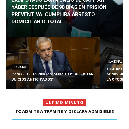
YÁBER DESPUÉS DE 90 DÍAS EN PRISIÓN
PREVENTIVA: CUMPLIRÁ ARRESTO
DOMICILIARIO TOTAL
NACIONAL
NACIONAL
TC ADMITE 
CASO FIDEL ESPINOZA: SENADO PIDE “EVITAR
ADMISIBLES
JUICIOS ANTICIPADOS”
LA OPOSICI
ÚLTIMO MINUTO
TC ADMITE A TRÁMITE Y DECLARA ADMISIBLES
LOS TRES REQU...