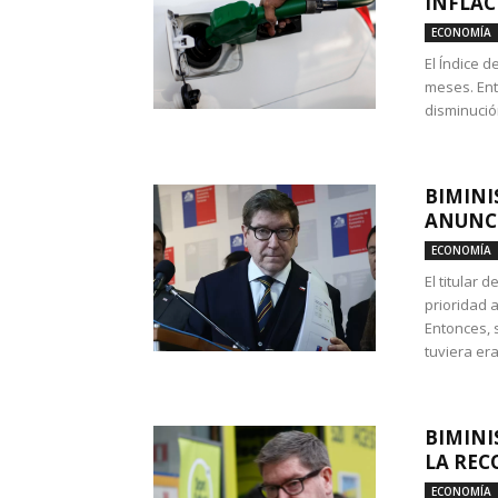
INFLAC
ECONOMÍA
El Índice 
meses. Ent
disminución
BIMINI
ANUNCI
ECONOMÍA
El titular 
prioridad 
Entonces, 
tuviera era
BIMINI
LA REC
ECONOMÍA