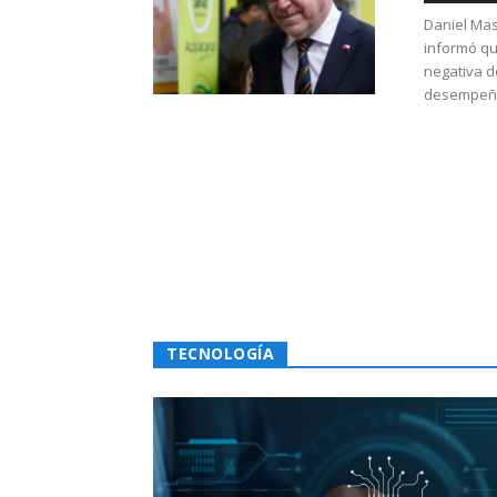
Daniel Mas
informó qu
negativa d
desempeño 
TECNOLOGÍA