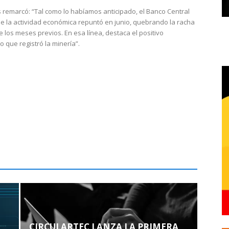
 remarcó: “Tal como lo habíamos anticipado, el Banco Central
e la actividad económica repuntó en junio, quebrando la racha
e los meses previos. En esa línea, destaca el positivo
que registró la minería”.
CIRCULARTEC LANZA LA PRIMERA