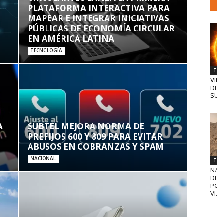
PLATAFORMA INTERACTIVA PARA
MAPEAR E INTEGRAR INICIATIVAS
PÚBLICAS DE ECONOMÍA CIRCULAR
EN AMÉRICA LATINA
TECNOLOGÍA
T
VI
D
SU
A
SUBTEL MEJORA NORMA DE
PREFIJOS 600 Y 809 PARA EVITAR
ABUSOS EN COBRANZAS Y SPAM
NACIONAL
T
N
D
PO
VI.