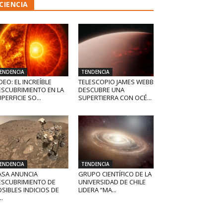
CIENCIA
ENDENCIA
TENDENCIA
DEO: EL INCREÍBLE
TELESCOPIO JAMES WEBB
ESCUBRIMIENTO EN LA
DESCUBRE UNA
PERFICIE SO...
SUPERTIERRA CON OCÉ...
ENDENCIA
TENDENCIA
ASA ANUNCIA
GRUPO CIENTÍFICO DE LA
ESCUBRIMIENTO DE
UNIVERSIDAD DE CHILE
SIBLES INDICIOS DE
LIDERA “MA...
..