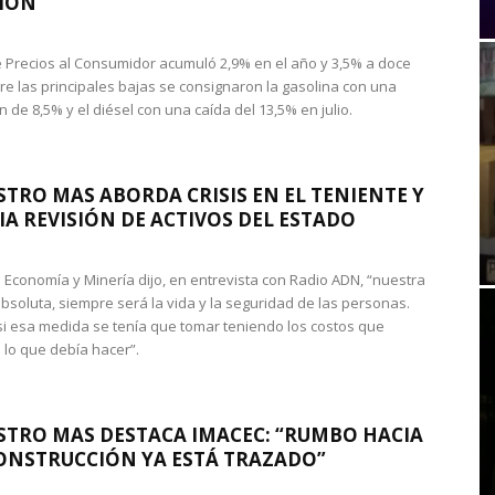
IÓN
de Precios al Consumidor acumuló 2,9% en el año y 3,5% a doce
re las principales bajas se consignaron la gasolina con una
 de 8,5% y el diésel con una caída del 13,5% en julio.
STRO MAS ABORDA CRISIS EN EL TENIENTE Y
A REVISIÓN DE ACTIVOS DEL ESTADO
de Economía y Minería dijo, en entrevista con Radio ADN, “nuestra
absoluta, siempre será la vida y la seguridad de las personas.
si esa medida se tenía que tomar teniendo los costos que
 lo que debía hacer”.
STRO MAS DESTACA IMACEC: “RUMBO HACIA
ONSTRUCCIÓN YA ESTÁ TRAZADO”