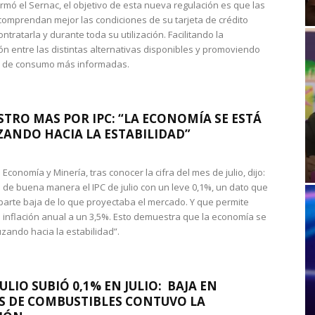
rmó el Sernac, el objetivo de esta nueva regulación es que las
omprendan mejor las condiciones de su tarjeta de crédito
ntratarla y durante toda su utilización. Facilitando la
n entre las distintas alternativas disponibles y promoviendo
s de consumo más informadas.
STRO MAS POR IPC: “LA ECONOMÍA SE ESTÁ
ANDO HACIA LA ESTABILIDAD”
de Economía y Minería, tras conocer la cifra del mes de julio, dijo:
 de buena manera el IPC de julio con un leve 0,1%, un dato que
 parte baja de lo que proyectaba el mercado. Y que permite
 inflación anual a un 3,5%. Esto demuestra que la economía se
zando hacia la estabilidad”.
JULIO SUBIÓ 0,1% EN JULIO: BAJA EN
S DE COMBUSTIBLES CONTUVO LA