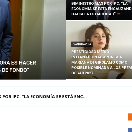
BIMINISTRO MAS POR IPC: “LA
ECONOMÍA SE ESTÁ ENCAUZAN
HACIA LA ESTABILIDAD”
VANGUARDIA
PRESTIGIOSO MEDIO
INTERNACIONAL APUNTA A
HORA ES HACER
MARIANA DI GIROLAMO COMO
POSIBLE NOMINADA A LOS PREM
 DE FONDO”
OSCAR 2027
UELA DE TAILANDIA DEJA AL MENOS NUEVE MU...