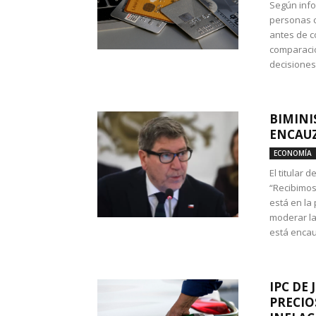
Según info
personas c
antes de co
comparació
decisione
BIMINI
ENCAUZ
ECONOMÍA
El titular 
“Recibimos
está en la
moderar la
está encau
IPC DE 
PRECIO