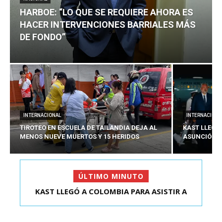
HARBOE: “LO QUE SE REQUIERE AHORA ES
HACER INTERVENCIONES BARRIALES MÁS
DE FONDO”
INTERNACIONAL
INTERNACIONA
TIROTEO EN ESCUELA DE TAILANDIA DEJA AL
KAST LLEGÓ
MENOS NUEVE MUERTOS Y 15 HERIDOS
ASUNCIÓN D
ÚLTIMO MINUTO
HARBOE: “LO QUE SE REQUIERE AHORA ES HACER
KAST LLEGÓ A COLOMBIA PARA ASISTIR A
ASUNCIÓN DE ABELA...
INTER...