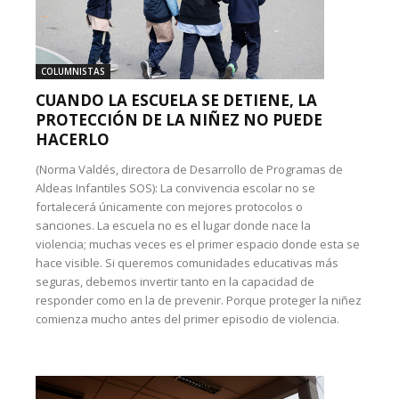
COLUMNISTAS
CUANDO LA ESCUELA SE DETIENE, LA
PROTECCIÓN DE LA NIÑEZ NO PUEDE
HACERLO
(Norma Valdés, directora de Desarrollo de Programas de
Aldeas Infantiles SOS): La convivencia escolar no se
fortalecerá únicamente con mejores protocolos o
sanciones. La escuela no es el lugar donde nace la
violencia; muchas veces es el primer espacio donde esta se
hace visible. Si queremos comunidades educativas más
seguras, debemos invertir tanto en la capacidad de
responder como en la de prevenir. Porque proteger la niñez
comienza mucho antes del primer episodio de violencia.