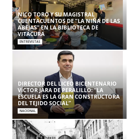
NICO TORO Y SU MAGISTRAL
CUENTACUENTOS DE “LA NIÑA DE LAS
ABEJAS” EN LA BIBLIOTECA DE
VITACURA
ENTREVISTAS
DIRECTOR DEL LICEO BICENTENARIO
VÍCTOR JARA DE PERALILLO: “LA
ESCUELA ES LA GRAN CONSTRUCTORA
DEL TEJIDO SOCIAL”
NACIONAL