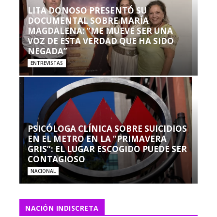
LITA DONOSO PRESENTÓ SU
DOCUMENTAL SOBRE MARÍA
MAGDALENA: “ME MUEVE SER UNA
VOZ DE ESTA VERDAD QUE HA SIDO
NEGADA”
ENTREVISTAS
PSICÓLOGA CLÍNICA SOBRE SUICIDIOS
EN EL METRO EN LA “PRIMAVERA
GRIS”: EL LUGAR ESCOGIDO PUEDE SER
CONTAGIOSO
NACIONAL
NACIÓN INDISCRETA