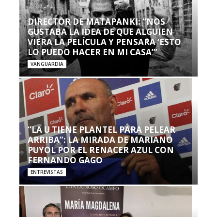
DIRECTOR DE MATAPANKI: “NOS
GUSTABA LA IDEA DE QUE ALGUIEN
VIERA LA PELÍCULA Y PENSARA ‘ESTO
LO PUEDO HACER EN MI CASA’”
VANGUARDIA
“LA U TIENE PLANTEL PARA PELEAR
ARRIBA”: LA MIRADA DE MARIANO
PUYOL POR EL RENACER AZUL CON
FERNANDO GAGO
ENTREVISTAS