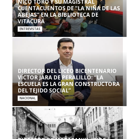
NICO TORO Y SU MAGISTRAL
CUENTACUENTOS DE “LA NIÑA DE LAS
ABEJAS” EN LA BIBLIOTECA DE
VITACURA
ENTREVISTAS
DIRECTOR DEL LICEO BICENTENARIO
VÍCTOR JARA DE PERALILLO: “LA
ESCUELA ES LA GRAN CONSTRUCTORA
DEL TEJIDO SOCIAL”
NACIONAL