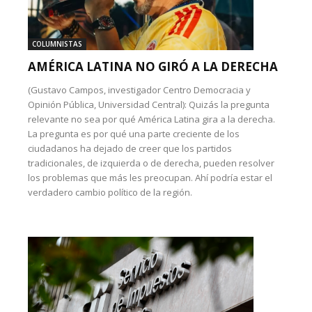
COLUMNISTAS
AMÉRICA LATINA NO GIRÓ A LA DERECHA
(Gustavo Campos, investigador Centro Democracia y
Opinión Pública, Universidad Central): Quizás la pregunta
relevante no sea por qué América Latina gira a la derecha.
La pregunta es por qué una parte creciente de los
ciudadanos ha dejado de creer que los partidos
tradicionales, de izquierda o de derecha, pueden resolver
los problemas que más les preocupan. Ahí podría estar el
verdadero cambio político de la región.