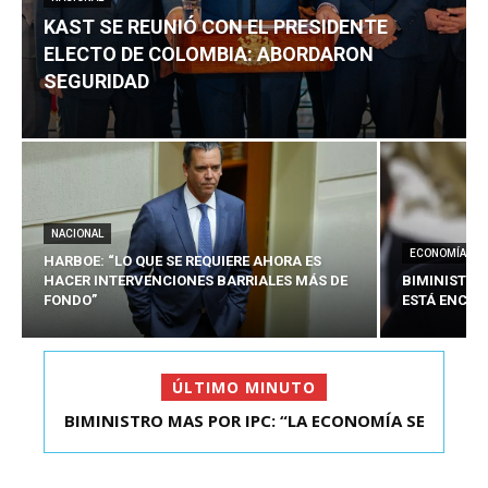
KAST SE REUNIÓ CON EL PRESIDENTE
ELECTO DE COLOMBIA: ABORDARON
SEGURIDAD
NACIONAL
ECONOMÍA
HARBOE: “LO QUE SE REQUIERE AHORA ES
HACER INTERVENCIONES BARRIALES MÁS DE
BIMINISTRO
FONDO”
ESTÁ ENCAU
ÚLTIMO MINUTO
BIMINISTRO MAS POR IPC: “LA ECONOMÍA SE
KAST SE REUNIÓ CON EL PRESIDENTE ELECTO DE
ESTÁ ENC...
COLOMBIA: A...